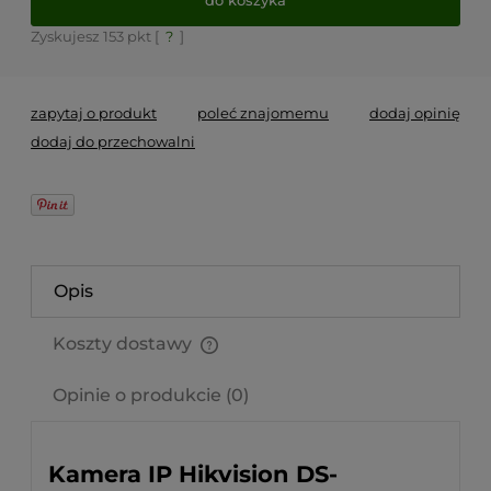
Zyskujesz
153
pkt [
?
]
zapytaj o produkt
poleć znajomemu
dodaj opinię
dodaj do przechowalni
Opis
Koszty dostawy
Cena nie zawiera ewentualnych kosztów płatności
Opinie o produkcie (0)
Kamera IP Hikvision DS-