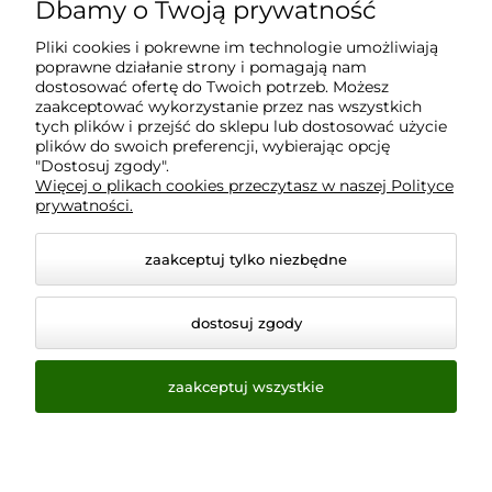
Dbamy o Twoją prywatność
Moje konto
Pliki cookies i pokrewne im technologie umożliwiają
poprawne działanie strony i pomagają nam
Płatności i dostawa
dostosować ofertę do Twoich potrzeb. Możesz
zaakceptować wykorzystanie przez nas wszystkich
tych plików i przejść do sklepu lub dostosować użycie
Informacje
plików do swoich preferencji, wybierając opcję
"Dostosuj zgody".
Więcej o plikach cookies przeczytasz w naszej Polityce
prywatności.
O nas
zaakceptuj tylko niezbędne
dostosuj zgody
zaakceptuj wszystkie
© 2026 www.virtualeye.pl. Wszelkie prawa zastrzeżone.
Styl graficzny ShopGadget.pl
Sklep internetowy Shoper.pl