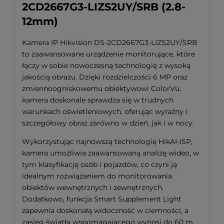
2CD2667G3-LIZS2UY/SRB (2.8-
12mm)
Kamera IP Hikvision DS-2CD2667G3-LIZS2UY/SRB
to zaawansowane urządzenie monitorujące, które
łączy w sobie nowoczesną technologię z wysoką
jakością obrazu. Dzięki rozdzielczości 6 MP oraz
zmiennoogniskowemu obiektywowi ColorVu,
kamera doskonale sprawdza się w trudnych
warunkach oświetleniowych, oferując wyraźny i
szczegółowy obraz zarówno w dzień, jak i w nocy.
Wykorzystując najnowszą technologię HikAI-ISP,
kamera umożliwia zaawansowaną analizę wideo, w
tym klasyfikację osób i pojazdów, co czyni ją
idealnym rozwiązaniem do monitorowania
obiektów wewnętrznych i zewnętrznych.
Dodatkowo, funkcja Smart Supplement Light
zapewnia doskonałą widoczność w ciemności, a
zasięg światła wspomagającego wynosi do 60 m.