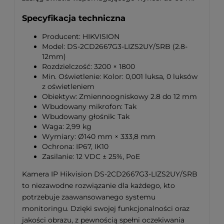
Specyfikacja techniczna
Producent: HIKVISION
Model: DS-2CD2667G3-LIZS2UY/SRB (2.8-
12mm)
Rozdzielczość: 3200 × 1800
Min. Oświetlenie: Kolor: 0,001 luksa, 0 luksów
z oświetleniem
Obiektyw: Zmiennoogniskowy 2.8 do 12 mm
Wbudowany mikrofon: Tak
Wbudowany głośnik: Tak
Waga: 2,99 kg
Wymiary: Ø140 mm × 333,8 mm
Ochrona: IP67, IK10
Zasilanie: 12 VDC ± 25%, PoE
Kamera IP Hikvision DS-2CD2667G3-LIZS2UY/SRB
to niezawodne rozwiązanie dla każdego, kto
potrzebuje zaawansowanego systemu
monitoringu. Dzięki swojej funkcjonalności oraz
jakości obrazu, z pewnością spełni oczekiwania