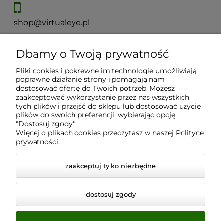
shop@virtualeye.pl
Dbamy o Twoją prywatność
Moje konto
Pliki cookies i pokrewne im technologie umożliwiają
poprawne działanie strony i pomagają nam
Płatności i dostawa
dostosować ofertę do Twoich potrzeb. Możesz
zaakceptować wykorzystanie przez nas wszystkich
tych plików i przejść do sklepu lub dostosować użycie
plików do swoich preferencji, wybierając opcję
Informacje
"Dostosuj zgody".
Więcej o plikach cookies przeczytasz w naszej Polityce
prywatności.
O nas
zaakceptuj tylko niezbędne
dostosuj zgody