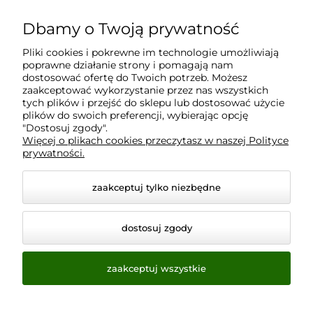
Dbamy o Twoją prywatność
Moje konto
Pliki cookies i pokrewne im technologie umożliwiają
poprawne działanie strony i pomagają nam
Płatności i dostawa
dostosować ofertę do Twoich potrzeb. Możesz
zaakceptować wykorzystanie przez nas wszystkich
tych plików i przejść do sklepu lub dostosować użycie
plików do swoich preferencji, wybierając opcję
Informacje
"Dostosuj zgody".
Więcej o plikach cookies przeczytasz w naszej Polityce
prywatności.
O nas
zaakceptuj tylko niezbędne
dostosuj zgody
zaakceptuj wszystkie
© 2026 www.virtualeye.pl. Wszelkie prawa zastrzeżone.