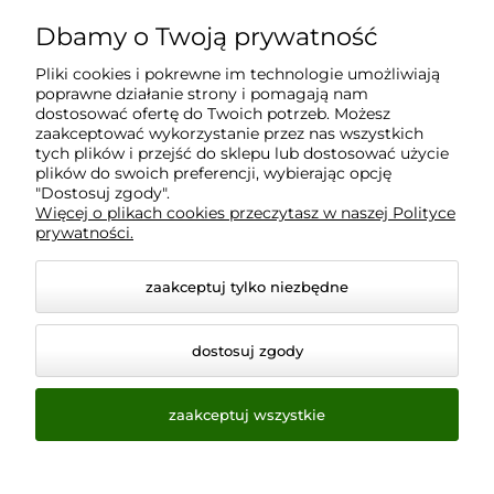
Dbamy o Twoją prywatność
Moje konto
Pliki cookies i pokrewne im technologie umożliwiają
poprawne działanie strony i pomagają nam
Płatności i dostawa
dostosować ofertę do Twoich potrzeb. Możesz
zaakceptować wykorzystanie przez nas wszystkich
tych plików i przejść do sklepu lub dostosować użycie
Informacje
plików do swoich preferencji, wybierając opcję
"Dostosuj zgody".
Więcej o plikach cookies przeczytasz w naszej Polityce
prywatności.
O nas
zaakceptuj tylko niezbędne
dostosuj zgody
zaakceptuj wszystkie
© 2026 www.virtualeye.pl. Wszelkie prawa zastrzeżone.
Styl graficzny ShopGadget.pl
Sklep internetowy Shoper.pl