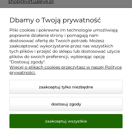
shop@virtualeye.pl
Dbamy o Twoją prywatność
Moje konto
Pliki cookies i pokrewne im technologie umożliwiają
poprawne działanie strony i pomagają nam
Płatności i dostawa
dostosować ofertę do Twoich potrzeb. Możesz
zaakceptować wykorzystanie przez nas wszystkich
tych plików i przejść do sklepu lub dostosować użycie
plików do swoich preferencji, wybierając opcję
Informacje
"Dostosuj zgody".
Więcej o plikach cookies przeczytasz w naszej Polityce
prywatności.
O nas
zaakceptuj tylko niezbędne
dostosuj zgody
zaakceptuj wszystkie