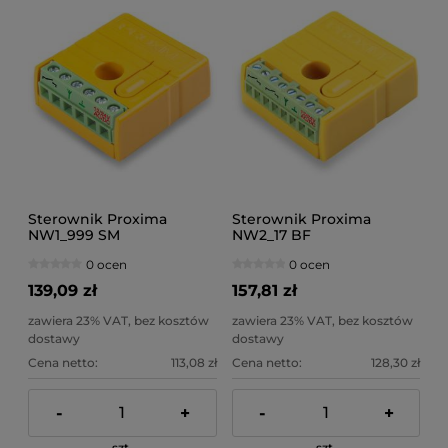
Sterownik Proxima
Sterownik Proxima
NW1_999 SM
NW2_17 BF
0 ocen
0 ocen
139,09 zł
157,81 zł
zawiera 23% VAT, bez kosztów
zawiera 23% VAT, bez kosztów
dostawy
dostawy
Cena netto:
113,08 zł
Cena netto:
128,30 zł
-
+
-
+
szt.
szt.