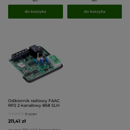
do koszyka
do koszyka
Odbiornik radiowy FAAC
RP2 2-kanałowy 868 SLH
(wtykalny)
0 ocen
211,41 zł
zawiera 23% VAT, bez kosztów