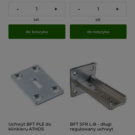
-
+
-
+
szt.
szt
do koszyka
do koszyka
Uchwyt BFT PLE do
BFT SFR L-B - długi
klinkieru ATHOS
regulowany uchwyt
(N999724) - podstawa do
(przykręcany) na słupek