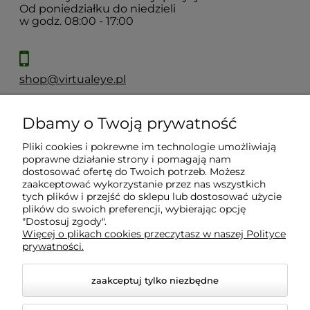
Od poniedziałku do niedzieli
w godz. 08:00 - 17:00
shop@virtualeye.pl
Dbamy o Twoją prywatność
Moje konto
Pliki cookies i pokrewne im technologie umożliwiają
poprawne działanie strony i pomagają nam
Płatności i dostawa
dostosować ofertę do Twoich potrzeb. Możesz
zaakceptować wykorzystanie przez nas wszystkich
tych plików i przejść do sklepu lub dostosować użycie
plików do swoich preferencji, wybierając opcję
Informacje
"Dostosuj zgody".
Więcej o plikach cookies przeczytasz w naszej Polityce
prywatności.
O nas
zaakceptuj tylko niezbędne