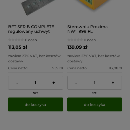
BFT SFR B COMPLETE -
Sterownik Proxima
regulowany uchwyt
NW1_999 FL
(przykręcany) na słupek
0 ocen
0 ocen
na 1 siłownik (N735002
00001)
113,05 zł
139,09 zł
zawiera 23% VAT, bez kosztów
zawiera 23% VAT, bez kosztów
dostawy
dostawy
Cena netto:
91,91 zł
Cena netto:
113,08 zł
-
+
-
+
szt
szt.
do koszyka
do koszyka