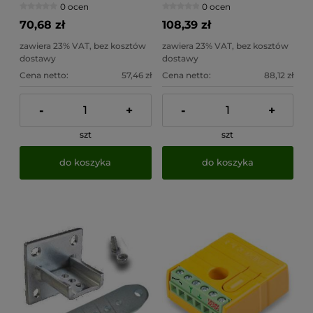
0 ocen
0 ocen
przyspawania
na 1 siłownik (N735003)
70,68 zł
108,39 zł
zawiera 23% VAT, bez kosztów
zawiera 23% VAT, bez kosztów
dostawy
dostawy
Cena netto:
57,46 zł
Cena netto:
88,12 zł
-
+
-
+
szt
szt
do koszyka
do koszyka