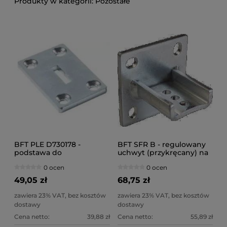
Pozostałe
BFT PLE D730178 -
BFT SFR B - regulowany
podstawa do
uchwyt (przykręcany) na
przyspawania uchwytu
słupek na 1 siłownik
0 ocen
0 ocen
siłowników LUX,
(N735002)
PHOBOS, KUSTOS
49,05 zł
68,75 zł
zawiera 23% VAT, bez kosztów
zawiera 23% VAT, bez kosztów
dostawy
dostawy
Cena netto:
39,88 zł
Cena netto:
55,89 zł