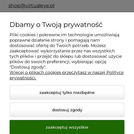
shop@virtualeye.pl
Dbamy o Twoją prywatność
Moje konto
Pliki cookies i pokrewne im technologie umożliwiają
poprawne działanie strony i pomagają nam
Płatności i dostawa
dostosować ofertę do Twoich potrzeb. Możesz
zaakceptować wykorzystanie przez nas wszystkich
tych plików i przejść do sklepu lub dostosować użycie
Informacje
plików do swoich preferencji, wybierając opcję
"Dostosuj zgody".
Więcej o plikach cookies przeczytasz w naszej Polityce
prywatności.
O nas
zaakceptuj tylko niezbędne
dostosuj zgody
zaakceptuj wszystkie