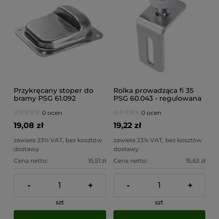
Przykręcany stoper do
Rolka prowadząca fi 35
bramy PSG 61.092
PSG 60.043 - regulowana
(120x100/H43)
0 ocen
0 ocen
19,08 zł
19,22 zł
zawiera 23% VAT, bez kosztów
zawiera 23% VAT, bez kosztów
dostawy
dostawy
Cena netto:
15,51 zł
Cena netto:
15,63 zł
-
+
-
+
szt
szt