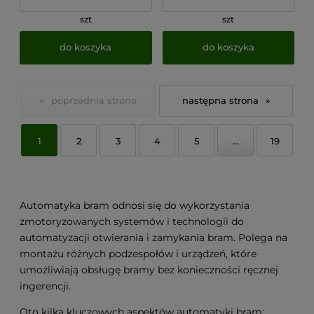
szt
szt
do koszyka
do koszyka
«
»
1
2
3
4
5
...
19
Automatyka bram odnosi się do wykorzystania
zmotoryzowanych systemów i technologii do
automatyzacji otwierania i zamykania bram. Polega na
montażu różnych podzespołów i urządzeń, które
umożliwiają obsługę bramy bez konieczności ręcznej
ingerencji.
Oto kilka kluczowych aspektów automatyki bram: