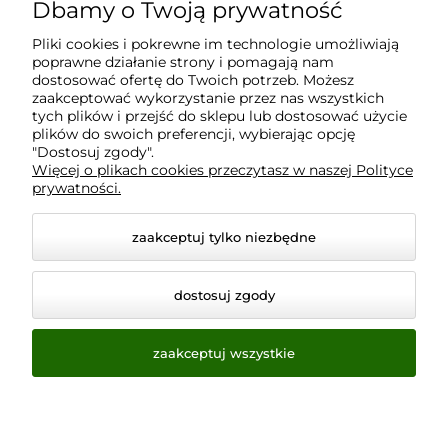
Dbamy o Twoją prywatność
Moje konto
Pliki cookies i pokrewne im technologie umożliwiają
poprawne działanie strony i pomagają nam
Płatności i dostawa
dostosować ofertę do Twoich potrzeb. Możesz
zaakceptować wykorzystanie przez nas wszystkich
tych plików i przejść do sklepu lub dostosować użycie
plików do swoich preferencji, wybierając opcję
Informacje
"Dostosuj zgody".
Więcej o plikach cookies przeczytasz w naszej Polityce
prywatności.
O nas
zaakceptuj tylko niezbędne
dostosuj zgody
zaakceptuj wszystkie
© 2026 www.virtualeye.pl. Wszelkie prawa zastrzeżone.
Styl graficzny ShopGadget.pl
Sklep internetowy Shoper.pl
Opcje