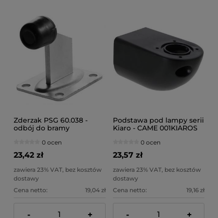
Zderzak PSG 60.038 -
Podstawa pod lampy serii
odbój do bramy
Kiaro - CAME 001KIAROS
0 ocen
0 ocen
23,42 zł
23,57 zł
zawiera 23% VAT, bez kosztów
zawiera 23% VAT, bez kosztów
dostawy
dostawy
Cena netto:
19,04 zł
Cena netto:
19,16 zł
-
+
-
+