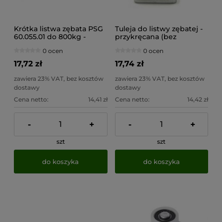
Krótka listwa zębata PSG
Tuleja do listwy zębatej -
60.055.01 do 800kg -
przykręcana (bez
TW.3XL333X20 - nylonowa
spawania)
0 ocen
0 ocen
(kompatybilna z
60.056.01)
17,72 zł
17,74 zł
zawiera 23% VAT, bez kosztów
zawiera 23% VAT, bez kosztów
dostawy
dostawy
Cena netto:
14,41 zł
Cena netto:
14,42 zł
-
+
-
+
szt
szt
do koszyka
do koszyka