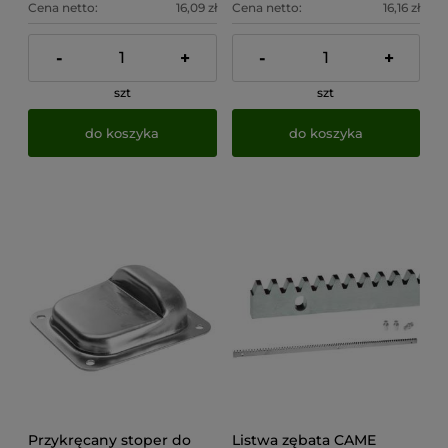
Cena netto:
16,09 zł
Cena netto:
16,16 zł
-
+
-
+
szt
szt
do koszyka
do koszyka
Przykręcany stoper do
Listwa zębata CAME