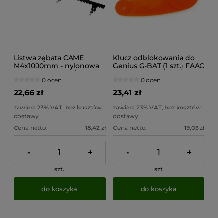
Listwa zębata CAME
Klucz odblokowania do
M4x1000mm - nylonowa
Genius G-BAT (1 szt.) FAAC
(rdzeń metalowy/max.
0 ocen
0 ocen
800kg)
22,66 zł
23,41 zł
zawiera 23% VAT, bez kosztów
zawiera 23% VAT, bez kosztów
dostawy
dostawy
Cena netto:
18,42 zł
Cena netto:
19,03 zł
-
+
-
+
szt.
szt
do koszyka
do koszyka