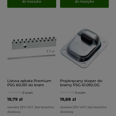
do koszyka
do koszyka
Listwa zębata Premium
Przykręcany stoper do
PSG 60.051 do bram
bramy PSG 61.092.OG
przesuwnych - 8 mm
(120x100/H43) z
0 ocen
0 ocen
gumowym odbojem
19,79 zł
19,88 zł
zawiera 23% VAT, bez kosztów
zawiera 23% VAT, bez kosztów
dostawy
dostawy