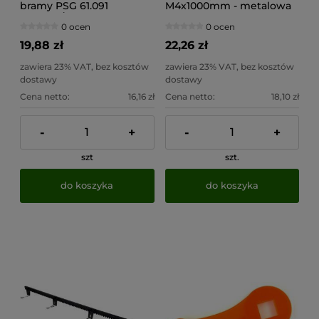
bramy PSG 61.091
M4x1000mm - metalowa
(158x138/H50)
0 ocen
0 ocen
19,88 zł
22,26 zł
zawiera 23% VAT, bez kosztów
zawiera 23% VAT, bez kosztów
dostawy
dostawy
Cena netto:
16,16 zł
Cena netto:
18,10 zł
-
+
-
+
szt
szt.
do koszyka
do koszyka