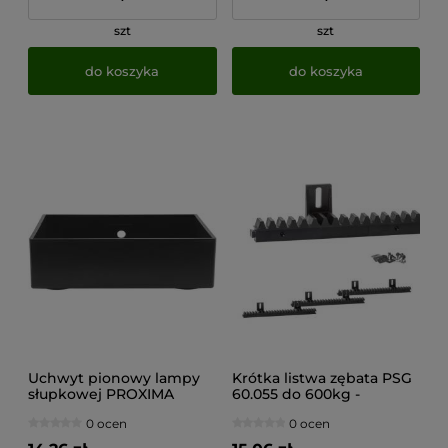
szt
szt
do koszyka
do koszyka
Uchwyt pionowy lampy
Krótka listwa zębata PSG
słupkowej PROXIMA
60.055 do 600kg -
TW.3XL333X18 - nylonowa
0 ocen
0 ocen
(kompatybilna z 60.056)