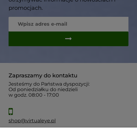
promocjach.
Zapraszamy do kontaktu
Jesteśmy do Państwa dyspozycji:
Od poniedziałku do niedzieli
w godz. 08:00 - 17:00
shop@virtualeye.pl