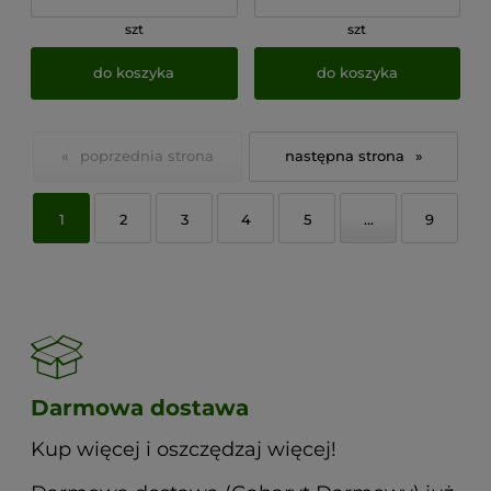
szt
szt
do koszyka
do koszyka
«
»
1
2
3
4
5
...
9
Darmowa dostawa
Kup więcej i oszczędzaj więcej!