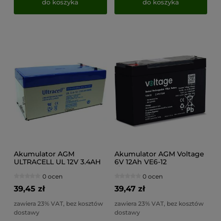
do koszyka
do koszyka
Akumulator AGM
Akumulator AGM Voltage
ULTRACELL UL 12V 3.4AH
6V 12Ah VE6-12
"żelowy"
(Żywotność 6-9 lat)
0 ocen
0 ocen
39,45 zł
39,47 zł
zawiera 23% VAT, bez kosztów
zawiera 23% VAT, bez kosztów
dostawy
dostawy