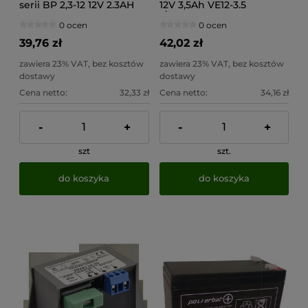
serii BP 2,3-12 12V 2.3AH
12V 3,5Ah VE12-3.5
(Żywotność 6-9 lat)
0 ocen
0 ocen
39,76 zł
42,02 zł
zawiera 23% VAT, bez kosztów
zawiera 23% VAT, bez kosztów
dostawy
dostawy
Cena netto:
32,33 zł
Cena netto:
34,16 zł
-
+
-
+
szt
szt.
do koszyka
do koszyka