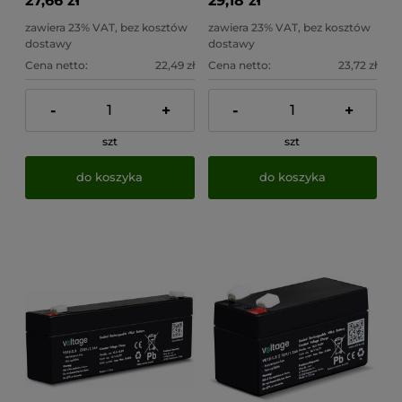
27,66 zł
29,18 zł
zawiera 23% VAT, bez kosztów
zawiera 23% VAT, bez kosztów
dostawy
dostawy
Cena netto:
22,49 zł
Cena netto:
23,72 zł
-
+
-
+
szt
szt
do koszyka
do koszyka