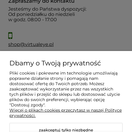
Zapraszamy do kontaktu
Jesteśmy do Państwa dyspozycji:
Od poniedziałku do niedzieli
w godz. 08:00 - 17:00
shop@virtualeye.pl
Dbamy o Twoją prywatność
Moje konto
Pliki cookies i pokrewne im technologie umożliwiają
poprawne działanie strony i pomagają nam
Płatności i dostawa
dostosować ofertę do Twoich potrzeb. Możesz
zaakceptować wykorzystanie przez nas wszystkich
tych plików i przejść do sklepu lub dostosować użycie
Informacje
plików do swoich preferencji, wybierając opcję
"Dostosuj zgody".
Więcej o plikach cookies przeczytasz w naszej Polityce
prywatności.
O nas
zaakceptuj tylko niezbędne