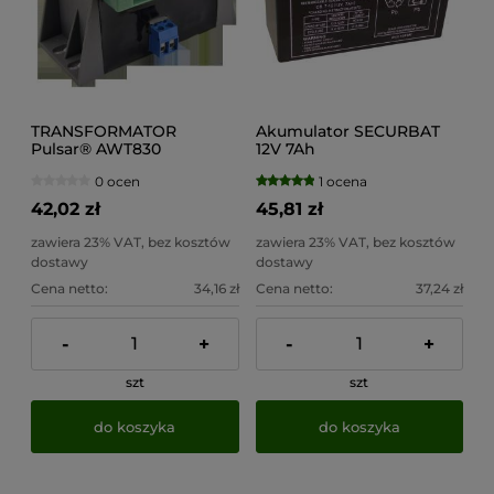
TRANSFORMATOR
Akumulator SECURBAT
Pulsar® AWT830
12V 7Ah
0 ocen
1 ocena
42,02 zł
45,81 zł
zawiera 23% VAT, bez kosztów
zawiera 23% VAT, bez kosztów
dostawy
dostawy
Cena netto:
34,16 zł
Cena netto:
37,24 zł
-
+
-
+
szt
szt
do koszyka
do koszyka