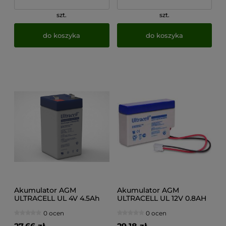
szt.
szt.
do koszyka
do koszyka
Akumulator AGM
Akumulator AGM
ULTRACELL UL 4V 4.5Ah
ULTRACELL UL 12V 0.8AH
(terminal JST) "żelowy"
0 ocen
0 ocen