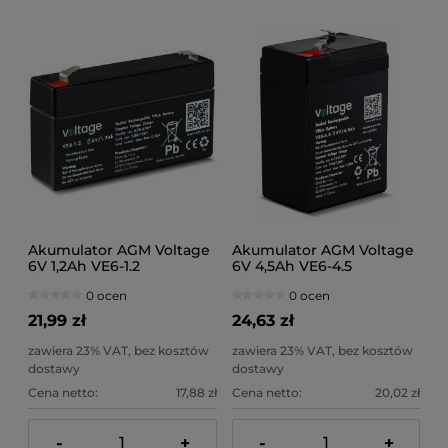
Akumulator AGM Voltage
Akumulator AGM Voltage
6V 1,2Ah VE6-1.2
6V 4,5Ah VE6-4.5
(Żywotność 6-9 lat)
(Żywotność 6-9 lat)
0 ocen
0 ocen
21,99 zł
24,63 zł
zawiera 23% VAT, bez kosztów
zawiera 23% VAT, bez kosztów
dostawy
dostawy
Cena netto:
17,88 zł
Cena netto:
20,02 zł
-
+
-
+