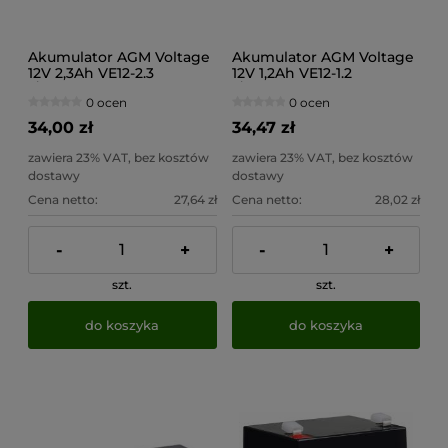
Akumulator AGM Voltage
Akumulator AGM Voltage
12V 2,3Ah VE12-2.3
12V 1,2Ah VE12-1.2
(Żywotność 6-9 lat)
(Żywotność 6-9 lat)
0 ocen
0 ocen
34,00 zł
34,47 zł
zawiera 23% VAT, bez kosztów
zawiera 23% VAT, bez kosztów
dostawy
dostawy
Cena netto:
27,64 zł
Cena netto:
28,02 zł
-
+
-
+
szt.
szt.
do koszyka
do koszyka