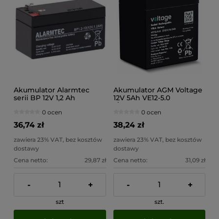
Akumulator Alarmtec
Akumulator AGM Voltage
serii BP 12V 1,2 Ah
12V 5Ah VE12-5.0
(Żywotność 6-9 lat)
0 ocen
0 ocen
36,74 zł
38,24 zł
zawiera 23% VAT, bez kosztów
zawiera 23% VAT, bez kosztów
dostawy
dostawy
Cena netto:
29,87 zł
Cena netto:
31,09 zł
-
+
-
+
szt
szt.