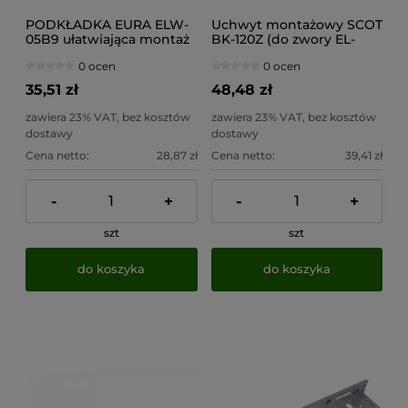
PODKŁADKA EURA ELW-
Uchwyt montażowy SCOT
05B9 ułatwiająca montaż
BK-120Z (do zwory EL-
szyldu zamka ELH-40B9
120S)
0 ocen
0 ocen
35,51 zł
48,48 zł
zawiera 23% VAT, bez kosztów
zawiera 23% VAT, bez kosztów
dostawy
dostawy
Cena netto:
28,87 zł
Cena netto:
39,41 zł
-
+
-
+
szt
szt
do koszyka
do koszyka