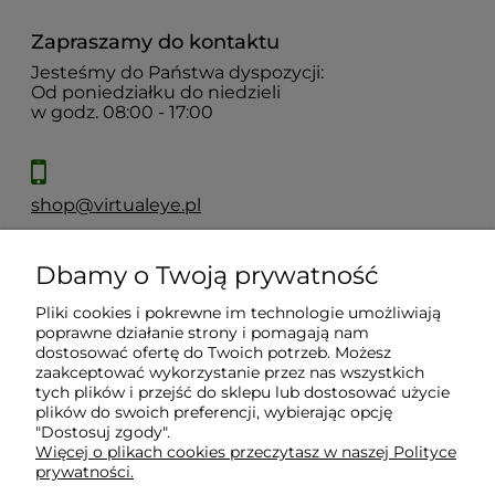
Zapraszamy do kontaktu
Jesteśmy do Państwa dyspozycji:
Od poniedziałku do niedzieli
w godz. 08:00 - 17:00
shop@virtualeye.pl
Dbamy o Twoją prywatność
Moje konto
Pliki cookies i pokrewne im technologie umożliwiają
poprawne działanie strony i pomagają nam
Płatności i dostawa
dostosować ofertę do Twoich potrzeb. Możesz
zaakceptować wykorzystanie przez nas wszystkich
tych plików i przejść do sklepu lub dostosować użycie
plików do swoich preferencji, wybierając opcję
Informacje
"Dostosuj zgody".
Więcej o plikach cookies przeczytasz w naszej Polityce
prywatności.
O nas