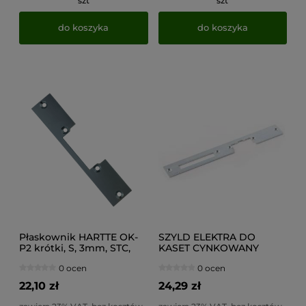
szt
szt
do koszyka
do koszyka
Płaskownik HARTTE OK-
SZYLD ELEKTRA DO
P2 krótki, S, 3mm, STC,
KASET CYNKOWANY
otwarty
0 ocen
0 ocen
22,10 zł
24,29 zł