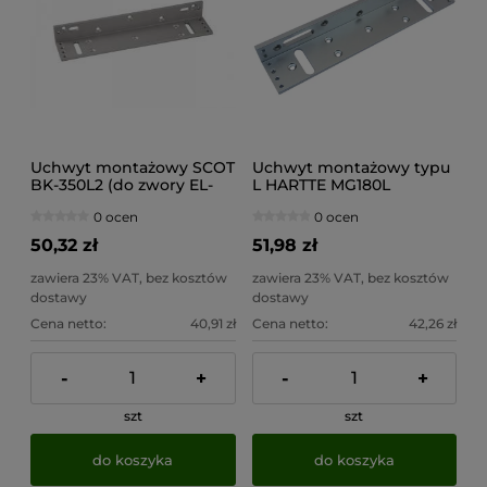
Uchwyt montażowy SCOT
Uchwyt montażowy typu
BK-350L2 (do zwory EL-
L HARTTE MG180L
350-2)
0 ocen
0 ocen
50,32 zł
51,98 zł
zawiera 23% VAT, bez kosztów
zawiera 23% VAT, bez kosztów
dostawy
dostawy
Cena netto:
40,91 zł
Cena netto:
42,26 zł
-
+
-
+
szt
szt
do koszyka
do koszyka