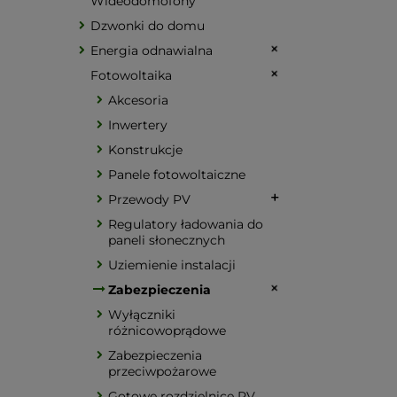
Wideodomofony
Dzwonki do domu
Energia odnawialna
Fotowoltaika
Akcesoria
Inwertery
Konstrukcje
Panele fotowoltaiczne
Przewody PV
Regulatory ładowania do
paneli słonecznych
Uziemienie instalacji
Zabezpieczenia
Wyłączniki
różnicowoprądowe
Zabezpieczenia
przeciwpożarowe
Gotowe rozdzielnice PV