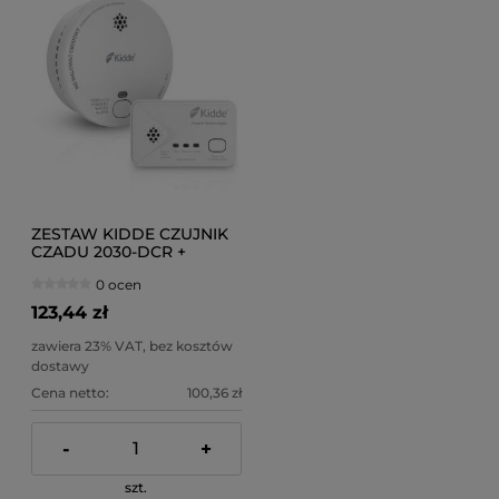
ZESTAW KIDDE CZUJNIK
CZADU 2030-DCR +
CZUJNIK DYMU 2030-DSR
0 ocen
123,44 zł
zawiera 23% VAT, bez kosztów
dostawy
Cena netto:
100,36 zł
-
+
szt.