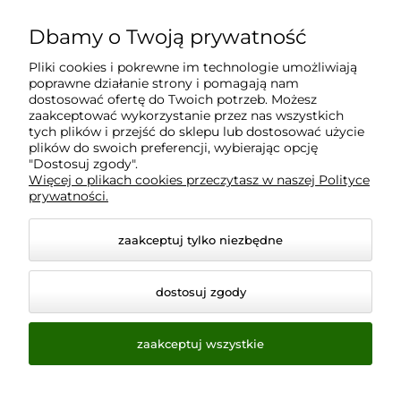
Dbamy o Twoją prywatność
Moje konto
Pliki cookies i pokrewne im technologie umożliwiają
poprawne działanie strony i pomagają nam
Płatności i dostawa
dostosować ofertę do Twoich potrzeb. Możesz
zaakceptować wykorzystanie przez nas wszystkich
tych plików i przejść do sklepu lub dostosować użycie
plików do swoich preferencji, wybierając opcję
Informacje
"Dostosuj zgody".
Więcej o plikach cookies przeczytasz w naszej Polityce
prywatności.
O nas
zaakceptuj tylko niezbędne
dostosuj zgody
zaakceptuj wszystkie
© 2026 www.virtualeye.pl. Wszelkie prawa zastrzeżone.