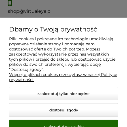
shop@virtualeye.pl
Dbamy o Twoją prywatność
Moje konto
Pliki cookies i pokrewne im technologie umożliwiają
poprawne działanie strony i pomagają nam
Płatności i dostawa
dostosować ofertę do Twoich potrzeb. Możesz
zaakceptować wykorzystanie przez nas wszystkich
tych plików i przejść do sklepu lub dostosować użycie
Informacje
plików do swoich preferencji, wybierając opcję
"Dostosuj zgody".
Więcej o plikach cookies przeczytasz w naszej Polityce
prywatności.
O nas
zaakceptuj tylko niezbędne
dostosuj zgody
zaakceptuj wszystkie