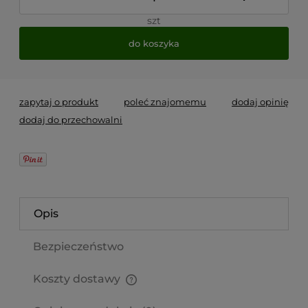
szt
do koszyka
zapytaj o produkt
poleć znajomemu
dodaj opinię
dodaj do przechowalni
Opis
Bezpieczeństwo
Koszty dostawy
Cena nie zawiera ewentualnych kosztów płatności