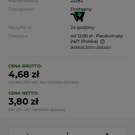
Kod produktu:
22282
Dostępność:
Dostępny
Wysyłka w:
24 godziny
Dostawa:
od 12,00 zł
- Paczkomaty
24/7
(Polska)
sprawdź formy dostawy
Cena nie zawiera ewentualnych kosztów płatności
CENA BRUTTO:
4,68 zł
zawiera 23% VAT, bez kosztów dostawy
CENA NETTO:
3,80 zł
bez 23% VAT i kosztów dostawy
-
+