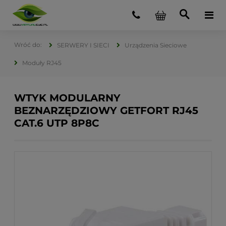
SERWERY I SIECI
Urządzenia Sieciowe
Moduły RJ45
WTYK MODULARNY
BEZNARZĘDZIOWY GETFORT RJ45
CAT.6 UTP 8P8C