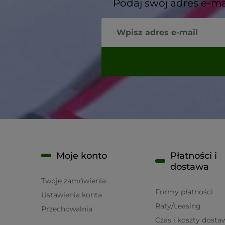
Podaj swój adres e-ma
Moje konto
Płatności i
dostawa
Twoje zamówienia
Formy płatności
Ustawienia konta
Raty/Leasing
Przechowalnia
Czas i koszty dosta