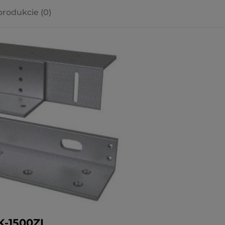
produkcie (0)
a ewentualnych
i
-1500ZL