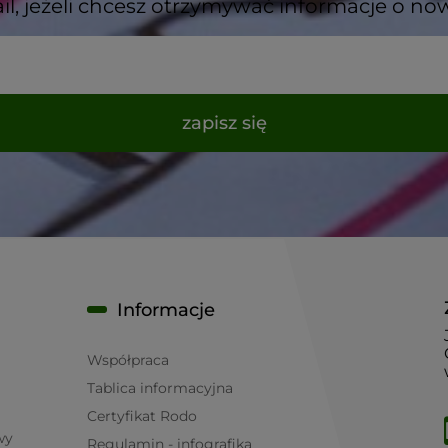
il, jeżeli chcesz otrzymywać informacje o no
zapisz się
Informacje
Współpraca
Tablica informacyjna
Certyfikat Rodo
wy
Regulamin - infografika