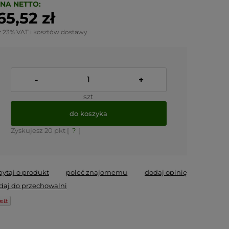
NA NETTO:
65,52 zł
z 23% VAT i kosztów dostawy
-
+
szt
do koszyka
Zyskujesz
20
pkt [
?
]
pytaj o produkt
poleć znajomemu
dodaj opinię
daj do przechowalni