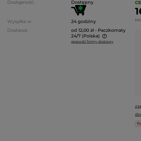
Dostępność:
Dostępny
CE
1
be
Wysyłka w:
24 godziny
Dostawa:
od 12,00 zł
- Paczkomaty
24/7
(Polska)
sprawdź formy dostawy
Cena nie zawiera ewentualnych
kosztów płatności
za
do