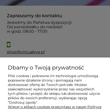
Zapraszamy do kontaktu
Jesteśmy do Państwa dyspozycji:
Od poniedziałku do niedzieli
w godz. 08:00 - 17:00
shop@virtualeye.pl
Dbamy o Twoją prywatność
Moje konto
Pliki cookies i pokrewne im technologie umożliwiają
poprawne działanie strony i pomagają nam
Płatności i dostawa
dostosować ofertę do Twoich potrzeb. Możesz
zaakceptować wykorzystanie przez nas wszystkich
tych plików i przejść do sklepu lub dostosować użycie
plików do swoich preferencji, wybierając opcję
Informacje
"Dostosuj zgody".
Więcej o plikach cookies przeczytasz w naszej Polityce