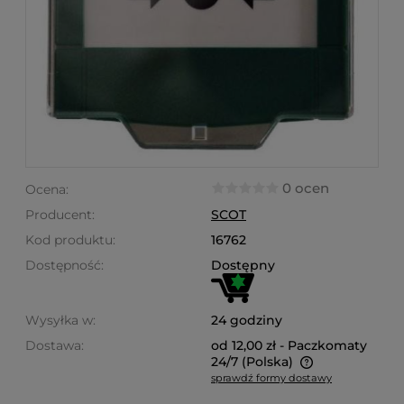
0 ocen
Ocena:
Producent:
SCOT
Kod produktu:
16762
Dostępność:
Dostępny
Wysyłka w:
24 godziny
Dostawa:
od 12,00 zł
- Paczkomaty
24/7
(Polska)
sprawdź formy dostawy
Cena nie zawiera ewentualnych kosztów płatności