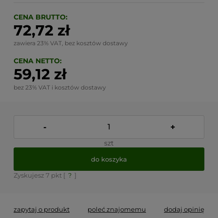
CENA BRUTTO:
72,72 zł
zawiera 23% VAT, bez kosztów dostawy
CENA NETTO:
59,12 zł
bez 23% VAT i kosztów dostawy
-
+
szt
do koszyka
Zyskujesz
7
pkt [
?
]
zapytaj o produkt
poleć znajomemu
dodaj opinię