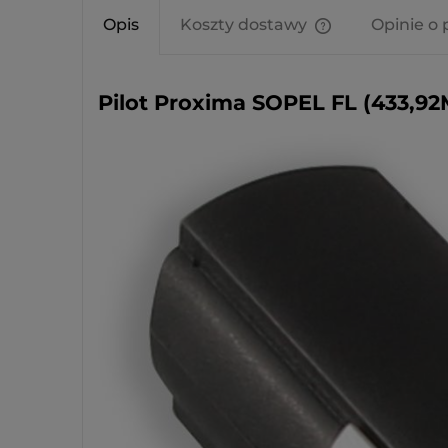
Opis
Koszty dostawy
Opinie o 
Cena nie zawier
kosztów płatnośc
Pilot Proxima SOPEL FL (433,9