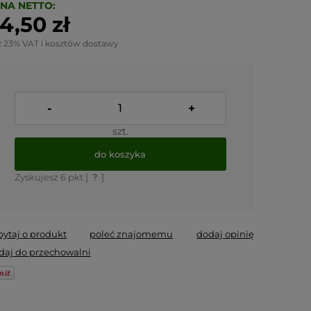
NA NETTO:
4,50 zł
z 23% VAT i kosztów dostawy
-
+
szt.
do koszyka
Zyskujesz
6
pkt [
?
]
pytaj o produkt
poleć znajomemu
dodaj opinię
daj do przechowalni