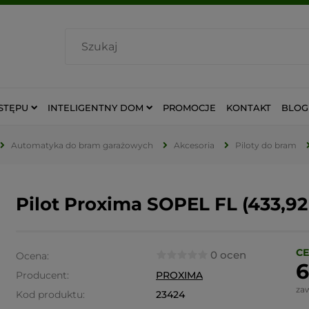
STĘPU
INTELIGENTNY DOM
PROMOCJE
KONTAKT
BLOG
Automatyka do bram garażowych
Akcesoria
Piloty do bram
Pilot Proxima SOPEL FL (433,
CE
0 ocen
Ocena:
6
Producent:
PROXIMA
za
Kod produktu:
23424