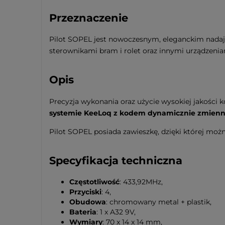
Przeznaczenie
Pilot SOPEL jest nowoczesnym, eleganckim nada
sterownikami bram i rolet oraz innymi urządze
Opis
Precyzja wykonania oraz użycie wysokiej jakości 
systemie KeeLoq z kodem dynamicznie zmien
Pilot SOPEL posiada zawieszkę, dzięki której możn
Specyfikacja techniczna
Częstotliwość
: 433,92MHz,
Przyciski
: 4,
Obudowa
: chromowany metal + plastik,
Bateria
: 1 x A32 9V,
Wymiary
: 70 x 14 x 14 mm,