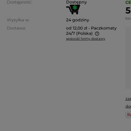
Dostępność:
Dostępny
CE
5
be
Wysyłka w:
24 godziny
Dostawa:
od 12,00 zł
- Paczkomaty
24/7
(Polska)
sprawdź formy dostawy
Cena nie zawiera ewentualnych
kosztów płatności
za
do