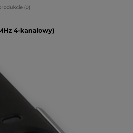
produkcie (0)
a ewentualnych
i
2MHz 4-kanałowy)