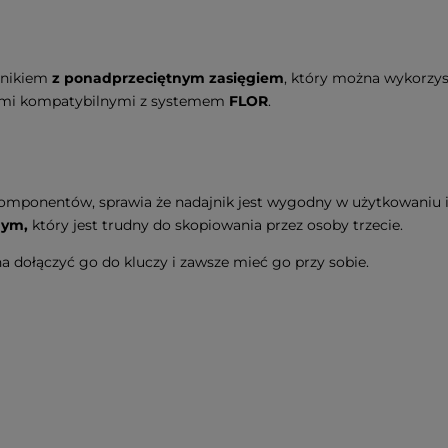
jnikiem
z ponadprzeciętnym zasięgiem
, który można wykorzys
niami kompatybilnymi z systemem
FLOR
.
komponentów, sprawia że nadajnik jest wygodny w użytkowaniu i s
nym,
który jest trudny do skopiowania przez osoby trzecie.
a dołączyć go do kluczy i zawsze mieć go przy sobie.