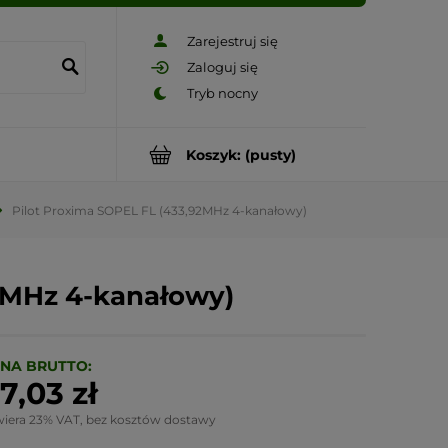
Zarejestruj się
Zaloguj się
Koszyk:
(pusty)
Pilot Proxima SOPEL FL (433,92MHz 4-kanałowy)
92MHz 4-kanałowy)
NA BRUTTO:
7,03 zł
wiera 23% VAT, bez kosztów dostawy