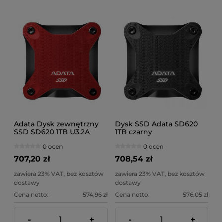
Adata Dysk zewnętrzny
Dysk SSD Adata SD620
SSD SD620 1TB U3.2A
1TB czarny
520/460 MB/s czerwony
0 ocen
0 ocen
707,20 zł
708,54 zł
zawiera 23% VAT, bez kosztów
zawiera 23% VAT, bez kosztów
dostawy
dostawy
Cena netto:
574,96 zł
Cena netto:
576,05 zł
-
+
-
+