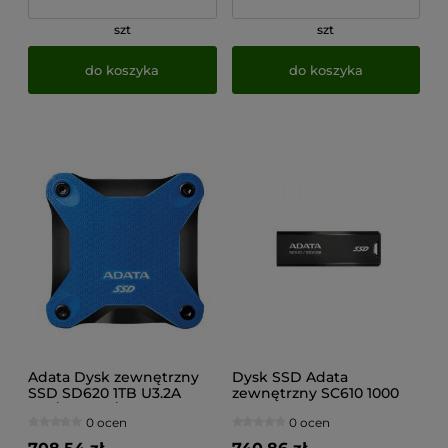
szt
szt
do koszyka
do koszyka
Adata Dysk zewnętrzny
Dysk SSD Adata
SSD SD620 1TB U3.2A
zewnętrzny SC610 1000
520/460 MB/s niebieski
GB USB3.2A Gen2 czarny
0 ocen
0 ocen