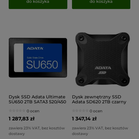
do koszyka
do koszyka
Dysk SSD Adata Ultimate
Dysk zewnętrzny SSD
SU650 2TB SATA3 520/450
Adata SD620 2TB czarny
MB/s
0 ocen
0 ocen
1 287,83 zł
1 347,14 zł
zawiera 23% VAT, bez kosztów
zawiera 23% VAT, bez kosztów
dostawy
dostawy