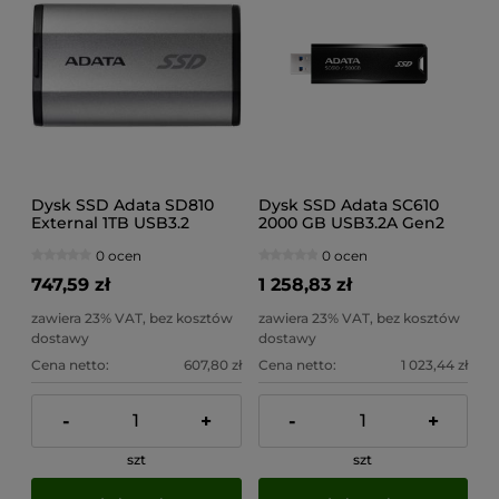
Dysk SSD Adata SD810
Dysk SSD Adata SC610
External 1TB USB3.2
2000 GB USB3.2A Gen2
srebrny
czarny
0 ocen
0 ocen
747,59 zł
1 258,83 zł
zawiera 23% VAT, bez kosztów
zawiera 23% VAT, bez kosztów
dostawy
dostawy
Cena netto:
607,80 zł
Cena netto:
1 023,44 zł
-
+
-
+
szt
szt