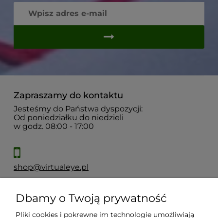
Zapraszamy do kontaktu
Jesteśmy do Państwa dyspozycji:
Od poniedziałku do niedzieli
w godz. 08:00 - 17:00
shop@virtualeye.pl
Dbamy o Twoją prywatność
Moje konto
Pliki cookies i pokrewne im technologie umożliwiają