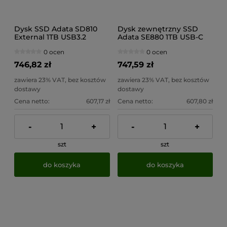
Dysk SSD Adata SD810
Dysk zewnętrzny SSD
External 1TB USB3.2
Adata SE880 1TB USB-C
czarny
0 ocen
0 ocen
746,82 zł
747,59 zł
zawiera 23% VAT, bez kosztów
zawiera 23% VAT, bez kosztów
dostawy
dostawy
Cena netto:
607,17 zł
Cena netto:
607,80 zł
-
+
-
+
szt
szt
do koszyka
do koszyka