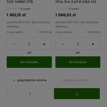
SSD SE880 2TB
PCIe 3x4 2.4/1.8 GB/s M2
USB3.2A/C Gen2x2
0 ocen
0 ocen
Niebieski
1 382,15 zł
1 588,52 zł
zawiera 23% VAT, bez kosztów
zawiera 23% VAT, bez kosztów
dostawy
dostawy
Cena netto:
1 123,70 zł
Cena netto:
1 291,48 zł
-
+
-
+
szt
szt
do koszyka
do koszyka
«
»
1
2