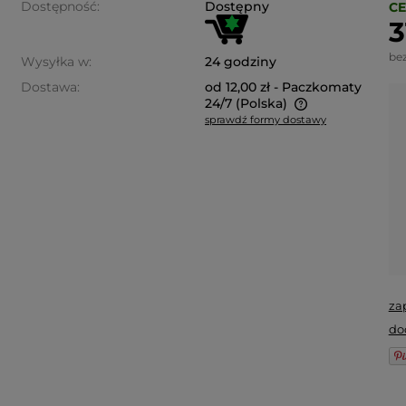
Dostępność:
Dostępny
CE
3
be
Wysyłka w:
24 godziny
Dostawa:
od 12,00 zł
- Paczkomaty
24/7
(Polska)
sprawdź formy dostawy
Cena nie zawiera ewentualnych
kosztów płatności
za
do