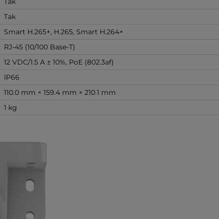
Tak
Tak
Smart H.265+, H.265, Smart H.264+
RJ-45 (10/100 Base-T)
12 VDC/1.5 A ± 10%, PoE (802.3af)
IP66
110.0 mm × 159.4 mm × 210.1 mm
1 kg