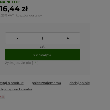
NA NETTO:
16,44 zł
z 23% VAT i kosztów dostawy
-
+
szt.
do koszyka
Zyskujesz
38
pkt [
?
]
pytaj o produkt
poleć znajomemu
dodaj opinię
daj do przechowalni