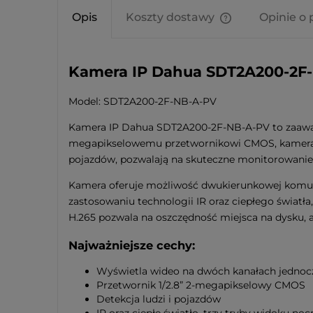
Opis
Koszty dostawy
Opinie o 
Cena nie zawier
kosztów płatnośc
Kamera IP Dahua SDT2A200-2F
Model: SDT2A200-2F-NB-A-PV
Kamera IP Dahua SDT2A200-2F-NB-A-PV to zaawans
megapikselowemu przetwornikowi CMOS, kamera zape
pojazdów, pozwalają na skuteczne monitorowanie 
Kamera oferuje możliwość dwukierunkowej komunik
zastosowaniu technologii IR oraz ciepłego świat
H.265 pozwala na oszczędność miejsca na dysku, 
Najważniejsze cechy:
Wyświetla wideo na dwóch kanałach jednoc
Przetwornik 1/2.8” 2-megapikselowy CMOS
Detekcja ludzi i pojazdów
IR oraz ciepłe światło, trzy tryby widoku no