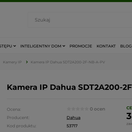
STĘPU
INTELIGENTNY DOM
PROMOCJE
KONTAKT
BLOG
Kamery IP
Kamera IP Dahua SDT2A200-2F-NB-A-PV
Kamera IP Dahua SDT2A200-2
CE
0 ocen
Ocena:
3
Producent:
Dahua
za
Kod produktu:
53717