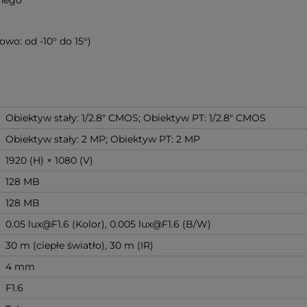
wo: od -10° do 15°)
Obiektyw stały: 1/2.8" CMOS; Obiektyw PT: 1/2.8" CMOS
Obiektyw stały: 2 MP; Obiektyw PT: 2 MP
1920 (H) × 1080 (V)
128 MB
128 MB
0.05 lux@F1.6 (Kolor), 0.005 lux@F1.6 (B/W)
30 m (ciepłe światło), 30 m (IR)
4 mm
F1.6