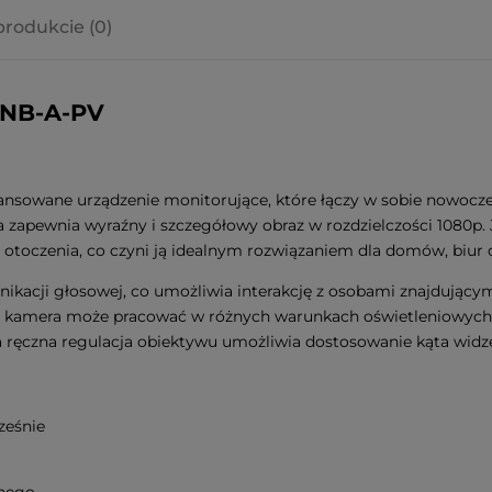
produkcie (0)
a ewentualnych
i
-NB-A-PV
owane urządzenie monitorujące, które łączy w sobie nowoczesn
wnia wyraźny i szczegółowy obraz w rozdzielczości 1080p. Jej 
otoczenia, co czyni ją idealnym rozwiązaniem dla domów, biur
acji głosowej, co umożliwia interakcję z osobami znajdującymi 
ła, kamera może pracować w różnych warunkach oświetleniowych
a ręczna regulacja obiektywu umożliwia dostosowanie kąta widz
ześnie
cnego