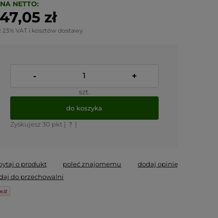
NA NETTO:
47,05 zł
z 23% VAT i kosztów dostawy
-
+
szt.
do koszyka
Zyskujesz
30
pkt [
?
]
pytaj o produkt
poleć znajomemu
dodaj opinię
daj do przechowalni