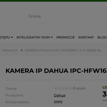
STĘPU
INTELIGENTNY DOM
PROMOCJE
KONTAKT
BLOG
Kamery IP
KAMERA IP DAHUA IPC-HFW1639TC-A-IL-0280B-S6
KAMERA IP DAHUA IPC-HFW163
CE
0 ocen
Ocena:
3
Producent:
Dahua
za
Kod produktu:
51915