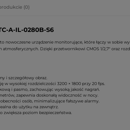
produkcie (0)
a ewentualnych
i
C-A-IL-0280B-S6
 nowoczesne urządzenie monitorujące, które łączy w sobie wy
 atmosferycznych. Dzięki przetwornikowi CMOS 1/2,7" oraz rozd
ny i szczegółowy obraz.
ję w wysokiej rozdzielczości 3200 × 1800 przy 20 fps.
skową i pasmo, zachowując wysoką jakość nagrań.
 metrów, zapewnia doskonałą widoczność w nocy.
 obecności osób, minimalizujące fałszywe alarmy.
dealna do użytku na zewnątrz.
 co zwiększa poziom bezpieczeństwa.