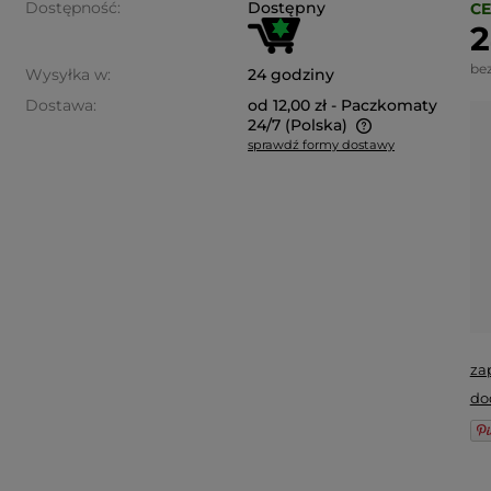
Dostępność:
Dostępny
CE
2
be
Wysyłka w:
24 godziny
Dostawa:
od 12,00 zł
- Paczkomaty
24/7
(Polska)
sprawdź formy dostawy
Cena nie zawiera ewentualnych
kosztów płatności
za
do