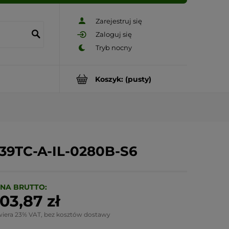
Zarejestruj się
Zaloguj się
Koszyk:
(pusty)
9TC-A-IL-0280B-S6
NA BRUTTO:
03,87 zł
wiera 23% VAT, bez kosztów dostawy