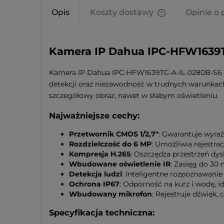
Opis
Koszty dostawy
Opinie o 
Cena nie zawier
kosztów płatnośc
Kamera IP Dahua IPC-HFW1639T
Kamera IP Dahua IPC-HFW1639TC-A-IL-0280B-S6 to
detekcji oraz niezawodność w trudnych warunkach
szczegółowy obraz, nawet w słabym oświetleniu.
Najważniejsze cechy:
Przetwornik CMOS 1/2,7"
: Gwarantuje wyraź
Rozdzielczość do 6 MP
: Umożliwia rejestrac
Kompresja H.265
: Oszczędza przestrzeń dy
Wbudowane oświetlenie IR
: Zasięg do 30
Detekcja ludzi
: Inteligentne rozpoznawanie
Ochrona IP67
: Odporność na kurz i wodę, i
Wbudowany mikrofon
: Rejestruje dźwięk,
Specyfikacja techniczna: