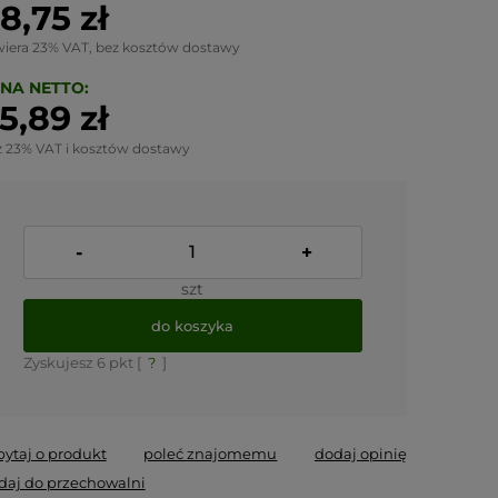
8,75 zł
wiera 23% VAT, bez kosztów dostawy
NA NETTO:
5,89 zł
z 23% VAT i kosztów dostawy
-
+
szt
do koszyka
Zyskujesz
6
pkt [
?
]
pytaj o produkt
poleć znajomemu
dodaj opinię
daj do przechowalni