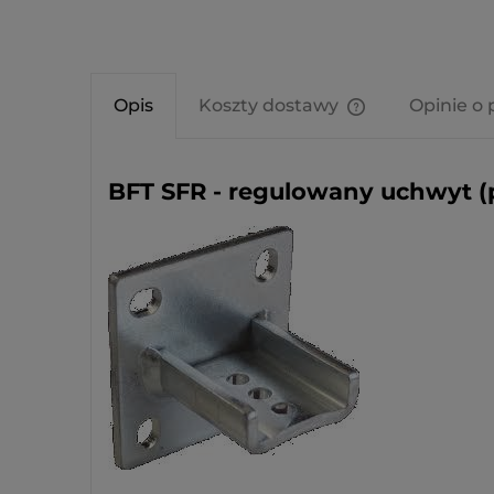
Opis
Koszty dostawy
Opinie o 
Cena nie zawier
kosztów płatnośc
BFT SFR - regulowany uchwyt (p