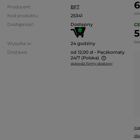
6
Producent:
BFT
za
Kod produktu:
25341
Dostępność:
Dostępny
CE
5
be
Wysyłka w:
24 godziny
Dostawa:
od 12,00 zł
- Paczkomaty
24/7
(Polska)
sprawdź formy dostawy
Cena nie zawiera ewentualnych
kosztów płatności
za
do