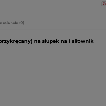
produkcie (0)
a ewentualnych
i
rzykręcany) na słupek na 1 siłownik