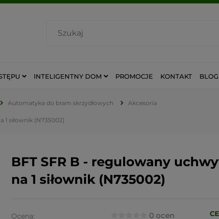
STĘPU
INTELIGENTNY DOM
PROMOCJE
KONTAKT
BLOG
Automatyka do bram skrzydłowych
Akcesoria
a 1 siłownik (N735002)
BFT SFR B - regulowany uchwyt
na 1 siłownik (N735002)
CE
0 ocen
Ocena: