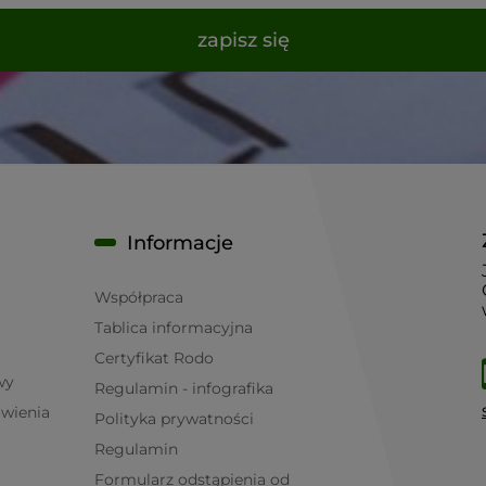
zapisz się
Informacje
Współpraca
Tablica informacyjna
Certyfikat Rodo
wy
Regulamin - infografika
ówienia
Polityka prywatności
Regulamin
Formularz odstąpienia od