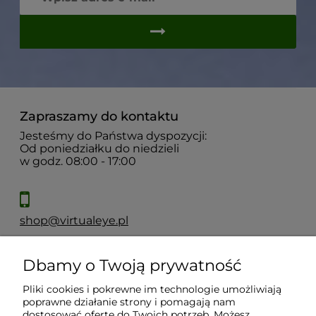
Zapraszamy do kontaktu
Jesteśmy do Państwa dyspozycji:
Od poniedziałku do niedzieli
w godz. 08:00 - 17:00
shop@virtualeye.pl
Dbamy o Twoją prywatność
Moje konto
Pliki cookies i pokrewne im technologie umożliwiają
poprawne działanie strony i pomagają nam
Płatności i dostawa
dostosować ofertę do Twoich potrzeb. Możesz