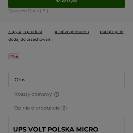
do koszyka
Zyskujesz
17
pkt [
?
]
zapytaj o produkt
poleć znajomemu
dodaj opinię
dodaj do przechowalni
Opis
Koszty dostawy
Cena nie zawiera ewentualnych kosztów płatności
Opinie o produkcie (2)
UPS VOLT POLSKA MICRO