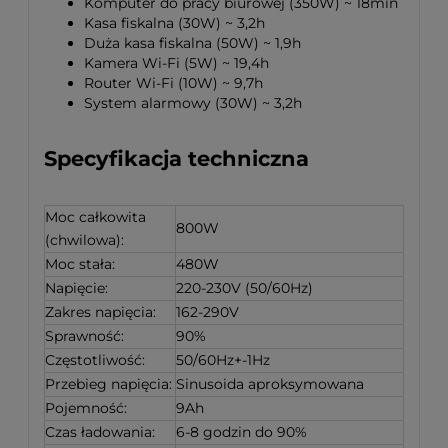
Komputer do pracy biurowej (350W) ~ 18min
Kasa fiskalna (30W) ~ 3,2h
Duża kasa fiskalna (50W) ~ 1,9h
Kamera Wi-Fi (5W) ~ 19,4h
Router Wi-Fi (10W) ~ 9,7h
System alarmowy (30W) ~ 3,2h
Specyfikacja techniczna
Moc całkowita
800W
(chwilowa):
Moc stała:
480W
Napięcie:
220-230V (50/60Hz)
Zakres napięcia:
162-290V
Sprawność:
90%
Częstotliwość:
50/60Hz+-1Hz
Przebieg napięcia:
Sinusoida aproksymowana
Pojemność:
9Ah
Czas ładowania:
6-8 godzin do 90%