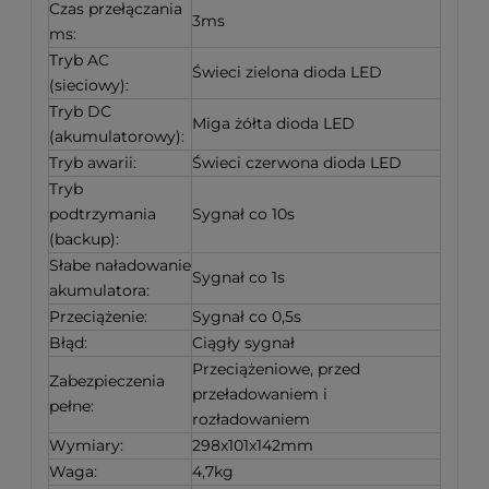
Czas przełączania
3ms
ms:
Tryb AC
Świeci zielona dioda LED
(sieciowy):
Tryb DC
Miga żółta dioda LED
(akumulatorowy):
Tryb awarii:
Świeci czerwona dioda LED
Tryb
podtrzymania
Sygnał co 10s
(backup):
Słabe naładowanie
Sygnał co 1s
akumulatora:
Przeciążenie:
Sygnał co 0,5s
Błąd:
Ciągły sygnał
Przeciążeniowe, przed
Zabezpieczenia
przeładowaniem i
pełne:
rozładowaniem
Wymiary:
298x101x142mm
Waga:
4,7kg