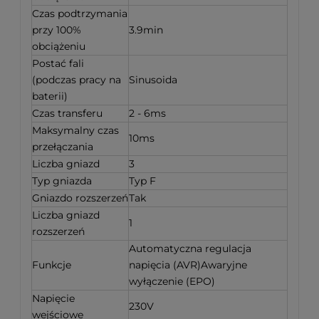
Czas podtrzymania
przy 100%
3.9min
obciążeniu
Postać fali
(podczas pracy na
Sinusoida
baterii)
Czas transferu
2 - 6ms
Maksymalny czas
10ms
przełączania
Liczba gniazd
3
Typ gniazda
Typ F
Gniazdo rozszerzeń
Tak
Liczba gniazd
1
rozszerzeń
Automatyczna regulacja
Funkcje
napięcia (AVR)Awaryjne
wyłączenie (EPO)
Napięcie
230V
wejściowe