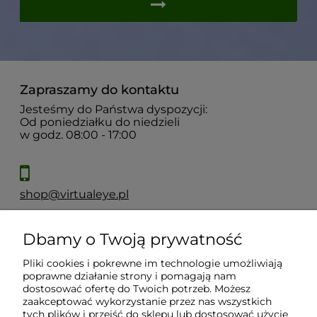
Zapraszamy do kontaktu
Jesteśmy do Państwa dyspozycji:
Od poniedziałku do niedzieli
w godz. 08:00 - 17:00
shop@virtualeye.pl
Dbamy o Twoją prywatność
Moje konto
Pliki cookies i pokrewne im technologie umożliwiają
poprawne działanie strony i pomagają nam
Płatności i dostawa
dostosować ofertę do Twoich potrzeb. Możesz
zaakceptować wykorzystanie przez nas wszystkich
tych plików i przejść do sklepu lub dostosować użycie