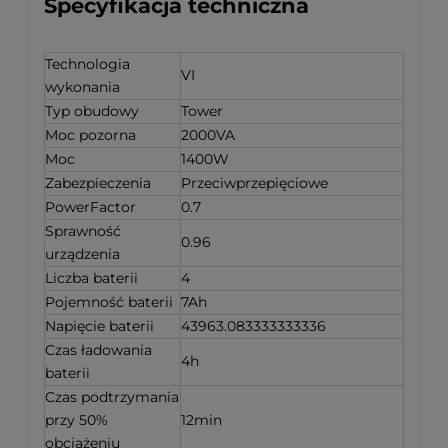
Specyfikacja techniczna
Technologia
VI
wykonania
Typ obudowy
Tower
Moc pozorna
2000VA
Moc
1400W
Zabezpieczenia
Przeciwprzepięciowe
PowerFactor
0.7
Sprawność
0.96
urządzenia
Liczba baterii
4
Pojemność baterii
7Ah
Napięcie baterii
43963.083333333336
Czas ładowania
4h
baterii
Czas podtrzymania
przy 50%
12min
obciążeniu