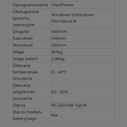
Oprogramowanie
ViewPower
Obsługiwane
Windows 10Windows
systemy
7Windows 8
operacyjne
Długość
455mm
Szerokość
145mm
Wysokość
220mm
Waga
18.1kg
Waga baterii
2.06kg
Zalecana
temperatura
0 - 40°C
otoczenia
Zalecana
wilgotność
20 - 90%
otoczenia
Złącza
RS-232USB Typ-B
Złącze modułu
Nie
bateryjnego