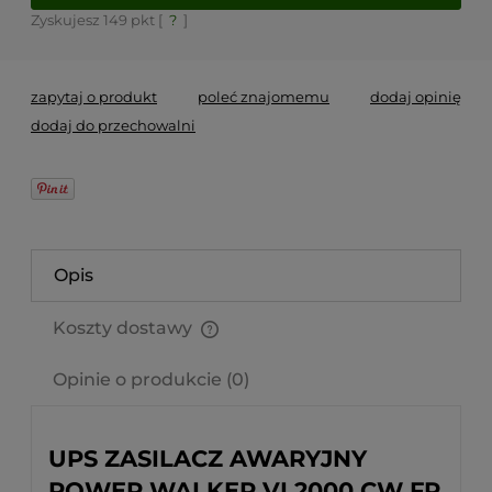
Zyskujesz
149
pkt [
?
]
zapytaj o produkt
poleć znajomemu
dodaj opinię
dodaj do przechowalni
Opis
Koszty dostawy
Cena nie zawiera ewentualnych kosztów płatności
Opinie o produkcie (0)
UPS ZASILACZ AWARYJNY
POWER WALKER VI 2000 CW FR