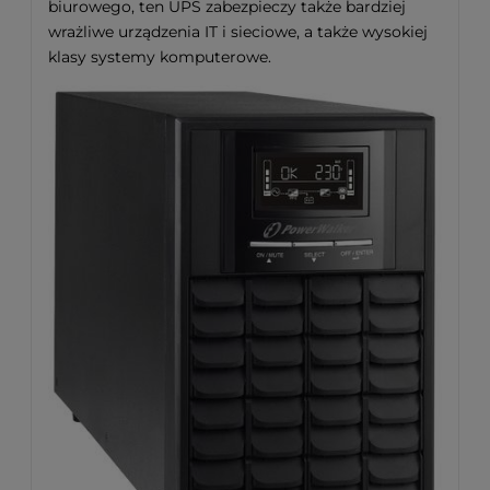
biurowego, ten UPS zabezpieczy także bardziej
wrażliwe urządzenia IT i sieciowe, a także wysokiej
klasy systemy komputerowe.