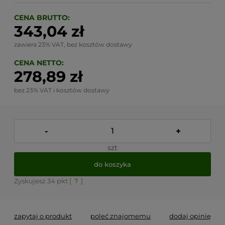
CENA BRUTTO:
343,04 zł
zawiera 23% VAT, bez kosztów dostawy
CENA NETTO:
278,89 zł
bez 23% VAT i kosztów dostawy
-
+
szt
do koszyka
Zyskujesz
34
pkt [
?
]
zapytaj o produkt
poleć znajomemu
dodaj opinię