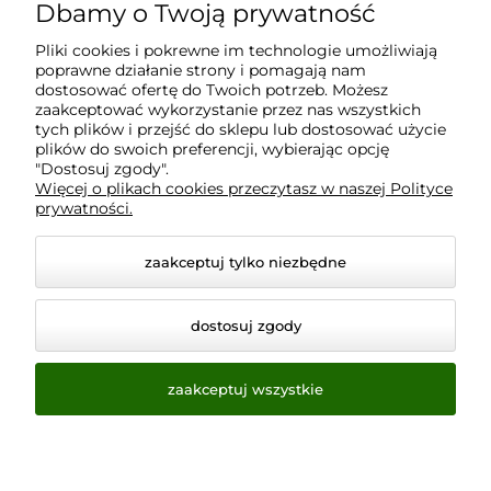
Dbamy o Twoją prywatność
Moje konto
Pliki cookies i pokrewne im technologie umożliwiają
poprawne działanie strony i pomagają nam
Płatności i dostawa
dostosować ofertę do Twoich potrzeb. Możesz
zaakceptować wykorzystanie przez nas wszystkich
tych plików i przejść do sklepu lub dostosować użycie
Informacje
plików do swoich preferencji, wybierając opcję
"Dostosuj zgody".
Więcej o plikach cookies przeczytasz w naszej Polityce
prywatności.
O nas
zaakceptuj tylko niezbędne
dostosuj zgody
zaakceptuj wszystkie
© 2026 www.virtualeye.pl. Wszelkie prawa zastrzeżone.
Styl graficzny ShopGadget.pl
Sklep internetowy Shoper.pl