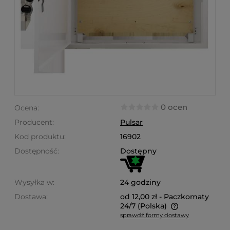
0 ocen
Ocena:
Producent:
Pulsar
Kod produktu:
16902
Dostępność:
Dostępny
Wysyłka w:
24 godziny
Dostawa:
od 12,00 zł
- Paczkomaty
24/7
(Polska)
sprawdź formy dostawy
Cena nie zawiera ewentualnych kosztów płatności