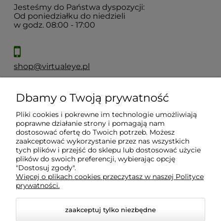
Jesteśmy do Państwa dyspozycji:
Od poniedziałku do niedzieli
w godz. 08:00 - 17:00
shop@virtualeye.pl
Dbamy o Twoją prywatność
Moje konto
Pliki cookies i pokrewne im technologie umożliwiają
poprawne działanie strony i pomagają nam
Płatności i dostawa
dostosować ofertę do Twoich potrzeb. Możesz
zaakceptować wykorzystanie przez nas wszystkich
tych plików i przejść do sklepu lub dostosować użycie
Informacje
plików do swoich preferencji, wybierając opcję
"Dostosuj zgody".
Więcej o plikach cookies przeczytasz w naszej Polityce
prywatności.
O nas
zaakceptuj tylko niezbędne