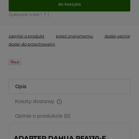
do koszyka
Zyskujesz
4
pkt [
?
]
zapytaj o produkt
poleć znajomemu
dodaj opinię
dodaj do przechowalni
Opis
Koszty dostawy
Cena nie zawiera ewentualnych kosztów płatności
Opinie o produkcie (0)
ADAPTER DAHUA PFA130-E