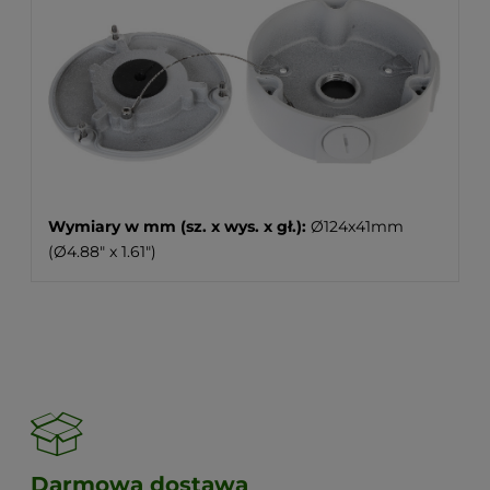
Wymiary w mm (sz. x wys. x gł.):
Ø124x41mm
(Ø4.88" x 1.61")
Darmowa dostawa