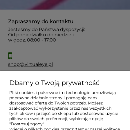
Zapraszamy do kontaktu
Jesteśmy do Państwa dyspozycji:
Od poniedziałku do niedzieli
w godz. 08:00 - 17:00
shop@virtualeye.pl
Dbamy o Twoją prywatność
Moje konto
Pliki cookies i pokrewne im technologie umożliwiają
poprawne działanie strony i pomagają nam
Płatności i dostawa
dostosować ofertę do Twoich potrzeb. Możesz
zaakceptować wykorzystanie przez nas wszystkich
tych plików i przejść do sklepu lub dostosować użycie
Informacje
plików do swoich preferencji, wybierając opcję
"Dostosuj zgody".
Więcej o plikach cookies przeczytasz w naszej Polityce