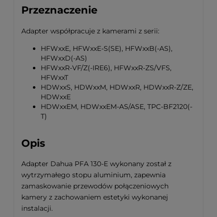
Przeznaczenie
Adapter współpracuje z kamerami z serii:
HFWxxE, HFWxxE-S(SE), HFWxxB(-AS),
HFWxxD(-AS)
HFWxxR-VF/Z(-IRE6), HFWxxR-ZS/VFS,
HFWxxT
HDWxxS, HDWxxM, HDWxxR, HDWxxR-Z/ZE,
HDWxxE
HDWxxEM, HDWxxEM-AS/ASE, TPC-BF2120(-
T)
Opis
Adapter Dahua PFA 130-E wykonany został z
wytrzymałego stopu aluminium, zapewnia
zamaskowanie przewodów połączeniowych
kamery z zachowaniem estetyki wykonanej
instalacji.