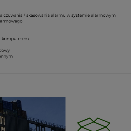
enia czuwania / skasowania alarmu w systemie alarmowym
alarmowego
e z komputerem
udowy
iennym