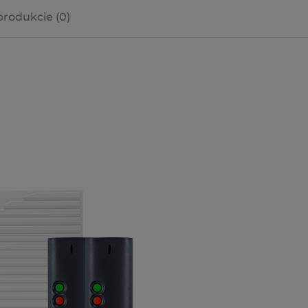
produkcie (0)
a ewentualnych
i