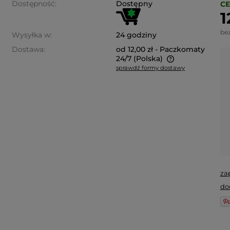
Dostępność:
Dostępny
CE
1
be
Wysyłka w:
24 godziny
Dostawa:
od 12,00 zł
- Paczkomaty
24/7
(Polska)
sprawdź formy dostawy
Cena nie zawiera ewentualnych
kosztów płatności
za
do