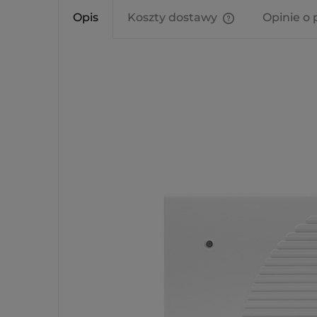
Opis
Koszty dostawy
Opinie o 
Cena nie zawier
kosztów płatnośc