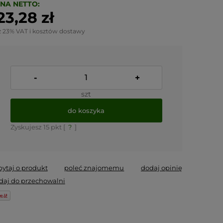
NA NETTO:
23,28 zł
z 23% VAT i kosztów dostawy
-
+
szt
do koszyka
Zyskujesz
15
pkt [
?
]
pytaj o produkt
poleć znajomemu
dodaj opinię
daj do przechowalni