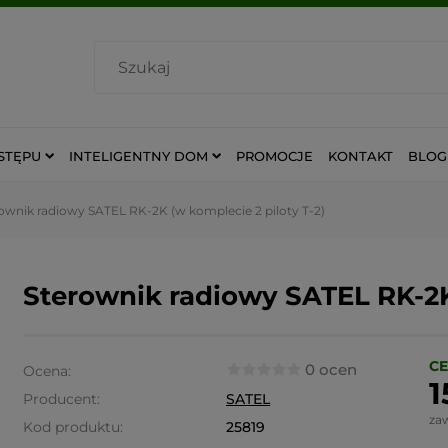
STĘPU
INTELIGENTNY DOM
PROMOCJE
KONTAKT
BLOG
ownik radiowy SATEL RK-2K (w komplecie 2 piloty T-2)
Sterownik radiowy SATEL RK-2K 
CE
0 ocen
Ocena:
1
Producent:
SATEL
za
Kod produktu:
25819