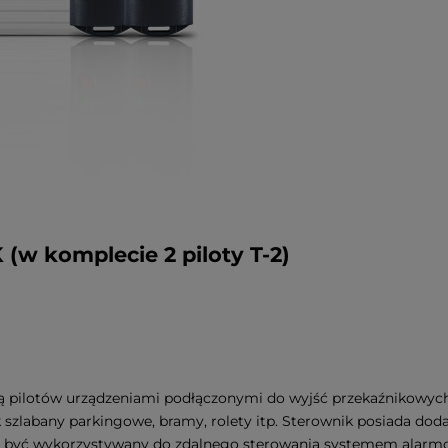
(w komplecie 2 piloty T-2)
pilotów urządzeniami podłączonymi do wyjść przekaźnikowych.
 szlabany parkingowe, bramy, rolety itp. Sterownik posiada dod
że być wykorzystywany do zdalnego sterowania systemem alar