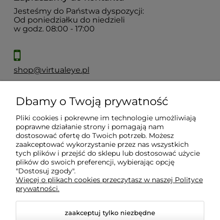
Jesteśmy do Państwa dyspozycji:
Od poniedziałku do niedzieli
w godz. 08:00 - 17:00
shop@virtualeye.pl
Dbamy o Twoją prywatność
Moje konto
Pliki cookies i pokrewne im technologie umożliwiają
poprawne działanie strony i pomagają nam
Płatności i dostawa
dostosować ofertę do Twoich potrzeb. Możesz
zaakceptować wykorzystanie przez nas wszystkich
tych plików i przejść do sklepu lub dostosować użycie
plików do swoich preferencji, wybierając opcję
Informacje
"Dostosuj zgody".
Więcej o plikach cookies przeczytasz w naszej Polityce
prywatności.
O nas
zaakceptuj tylko niezbędne