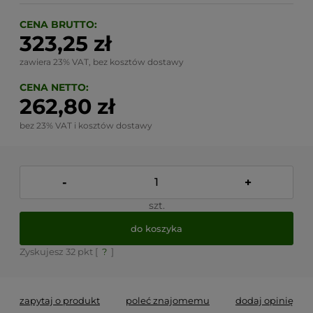
CENA BRUTTO:
323,25 zł
zawiera 23% VAT, bez kosztów dostawy
CENA NETTO:
262,80 zł
bez 23% VAT i kosztów dostawy
-
+
szt.
do koszyka
Zyskujesz
32
pkt [
?
]
zapytaj o produkt
poleć znajomemu
dodaj opinię