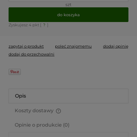
szt
do koszyka
Zyskujesz
4
pkt [
?
]
zapytaj o produkt
poleć znajomemu
dodaj opinię
dodaj do przechowalni
Opis
Koszty dostawy
Cena nie zawiera ewentualnych kosztów płatności
Opinie o produkcie (0)