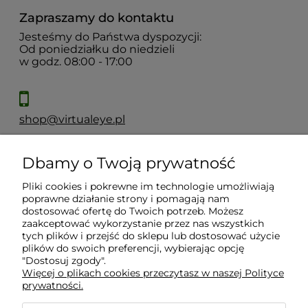
Zapraszamy do kontaktu
Jesteśmy do Państwa dyspozycji:
Od poniedziałku do niedzieli
w godz. 08:00 - 17:00
shop@virtualeye.pl
Dbamy o Twoją prywatność
Moje konto
Pliki cookies i pokrewne im technologie umożliwiają
poprawne działanie strony i pomagają nam
Płatności i dostawa
dostosować ofertę do Twoich potrzeb. Możesz
zaakceptować wykorzystanie przez nas wszystkich
tych plików i przejść do sklepu lub dostosować użycie
Informacje
plików do swoich preferencji, wybierając opcję
"Dostosuj zgody".
Więcej o plikach cookies przeczytasz w naszej Polityce
prywatności.
O nas