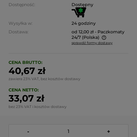
Dostępność:
Dostępny
Wysyłka w:
24 godziny
Dostawa:
od 12,00 zł
- Paczkomaty
24/7
(Polska)
sprawdź formy dostawy
Cena nie zawiera ewentualnych kosztów płatności
CENA BRUTTO:
40,67 zł
zawiera 23% VAT, bez kosztów dostawy
CENA NETTO:
33,07 zł
bez 23% VAT i kosztów dostawy
-
+