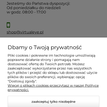
Jesteśmy do Państwa dyspozycji:
Od poniedziałku do niedzieli
w godz. 08:00 - 17:00
shop@virtualeye.pl
Dbamy o Twoją prywatność
Moje konto
Pliki cookies i pokrewne im technologie umożliwiają
poprawne działanie strony i pomagają nam
Płatności i dostawa
dostosować ofertę do Twoich potrzeb. Możesz
zaakceptować wykorzystanie przez nas wszystkich
tych plików i przejść do sklepu lub dostosować użycie
Informacje
plików do swoich preferencji, wybierając opcję
"Dostosuj zgody".
Więcej o plikach cookies przeczytasz w naszej Polityce
prywatności.
O nas
zaakceptuj tylko niezbędne