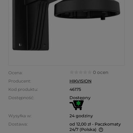
0 ocen
Ocena:
Producent:
HIKVISION
Kod produktu:
46175
Dostępność:
Dostępny
Wysyłka w:
24 godziny
Dostawa:
od 12,00 zł
- Paczkomaty
24/7
(Polska)