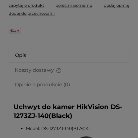
zapytaj o produkt
poleć znajomemu
dodaj opinię
dodaj do przechowalni
Opis
Koszty dostawy
Cena nie zawiera ewentualnych kosztów płatności
Opinie o produkcie (0)
Uchwyt do kamer HikVision DS-
1273ZJ-140(Black)
Model: DS-1273ZJ-140(BLACK)