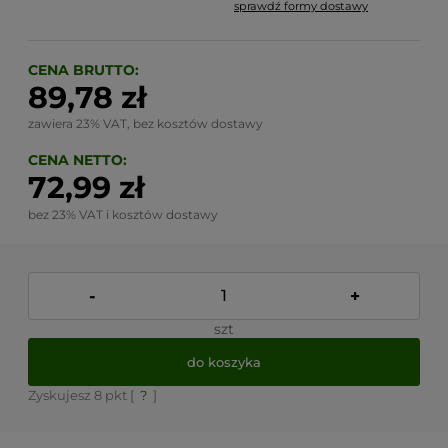
sprawdź formy dostawy
Cena nie zawiera ewentualnych kosztów płatności
CENA BRUTTO:
89,78 zł
zawiera 23% VAT, bez kosztów dostawy
CENA NETTO:
72,99 zł
bez 23% VAT i kosztów dostawy
-
+
szt
do koszyka
Zyskujesz
8
pkt [
?
]