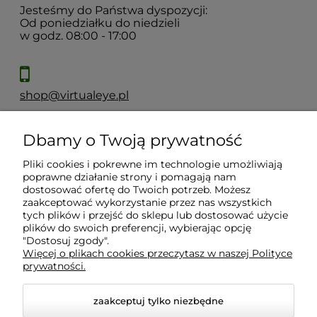
Jesteśmy do Państwa dyspozycji:
Od poniedziałku do niedzieli
w godz. 08:00 - 17:00
shop@virtualeye.pl
Dbamy o Twoją prywatność
Moje konto
Pliki cookies i pokrewne im technologie umożliwiają
poprawne działanie strony i pomagają nam
Płatności i dostawa
dostosować ofertę do Twoich potrzeb. Możesz
zaakceptować wykorzystanie przez nas wszystkich
tych plików i przejść do sklepu lub dostosować użycie
Informacje
plików do swoich preferencji, wybierając opcję
"Dostosuj zgody".
Więcej o plikach cookies przeczytasz w naszej Polityce
prywatności.
O nas
zaakceptuj tylko niezbędne