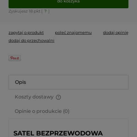
do koszyka
Zyskujesz
18
pkt [
?
]
zapytaj o produkt
poleć znajomemu
dodaj opinię
dodaj do przechowalni
Opis
Koszty dostawy
Cena nie zawiera ewentualnych kosztów płatności
Opinie o produkcie (0)
SATEL BEZPRZEWODOWA