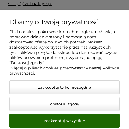
shop@virtualeye.pl
Dbamy o Twoją prywatność
Moje konto
Pliki cookies i pokrewne im technologie umożliwiają
poprawne działanie strony i pomagają nam
Płatności i dostawa
dostosować ofertę do Twoich potrzeb. Możesz
zaakceptować wykorzystanie przez nas wszystkich
tych plików i przejść do sklepu lub dostosować użycie
Informacje
plików do swoich preferencji, wybierając opcję
"Dostosuj zgody".
Więcej o plikach cookies przeczytasz w naszej Polityce
prywatności.
O nas
zaakceptuj tylko niezbędne
dostosuj zgody
zaakceptuj wszystkie