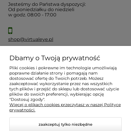
Jesteśmy do Państwa dyspozycji:
Od poniedziałku do niedzieli
w godz. 08:00 - 17:00
shop@virtualeye.pl
Dbamy o Twoją prywatność
Moje konto
Pliki cookies i pokrewne im technologie umożliwiają
poprawne działanie strony i pomagają nam
Płatności i dostawa
dostosować ofertę do Twoich potrzeb. Możesz
zaakceptować wykorzystanie przez nas wszystkich
tych plików i przejść do sklepu lub dostosować użycie
Informacje
plików do swoich preferencji, wybierając opcję
"Dostosuj zgody".
Więcej o plikach cookies przeczytasz w naszej Polityce
prywatności.
O nas
zaakceptuj tylko niezbędne