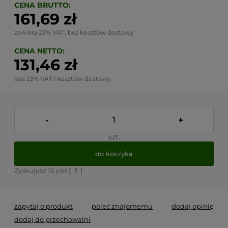
CENA BRUTTO:
161,69 zł
zawiera 23% VAT, bez kosztów dostawy
CENA NETTO:
131,46 zł
bez 23% VAT i kosztów dostawy
-
+
szt.
do koszyka
Zyskujesz
16
pkt [
?
]
zapytaj o produkt
poleć znajomemu
dodaj opinię
dodaj do przechowalni