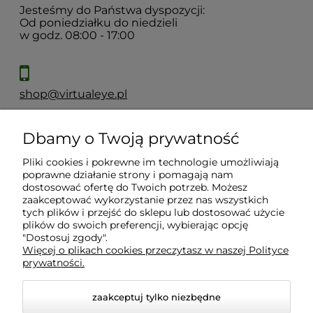
Jesteśmy do Państwa dyspozycji:
Od poniedziałku do niedzieli
w godz. 08:00 - 17:00
shop@virtualeye.pl
Dbamy o Twoją prywatność
Moje konto
Pliki cookies i pokrewne im technologie umożliwiają
poprawne działanie strony i pomagają nam
Płatności i dostawa
dostosować ofertę do Twoich potrzeb. Możesz
zaakceptować wykorzystanie przez nas wszystkich
tych plików i przejść do sklepu lub dostosować użycie
Informacje
plików do swoich preferencji, wybierając opcję
"Dostosuj zgody".
Więcej o plikach cookies przeczytasz w naszej Polityce
prywatności.
O nas
zaakceptuj tylko niezbędne