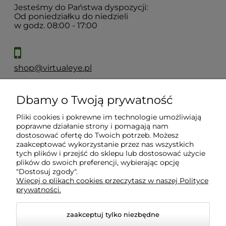
Jesteśmy do Państwa dyspozycji:
Od poniedziałku do niedzieli
w godz. 08:00 - 17:00
shop@virtualeye.pl
Dbamy o Twoją prywatność
Moje konto
Pliki cookies i pokrewne im technologie umożliwiają
poprawne działanie strony i pomagają nam
Płatności i dostawa
dostosować ofertę do Twoich potrzeb. Możesz
zaakceptować wykorzystanie przez nas wszystkich
tych plików i przejść do sklepu lub dostosować użycie
Informacje
plików do swoich preferencji, wybierając opcję
"Dostosuj zgody".
Więcej o plikach cookies przeczytasz w naszej Polityce
prywatności.
O nas
zaakceptuj tylko niezbędne