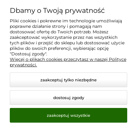
Dbamy o Twoją prywatność
Moje konto
Pliki cookies i pokrewne im technologie umożliwiają
poprawne działanie strony i pomagają nam
Płatności i dostawa
dostosować ofertę do Twoich potrzeb. Możesz
zaakceptować wykorzystanie przez nas wszystkich
tych plików i przejść do sklepu lub dostosować użycie
plików do swoich preferencji, wybierając opcję
Informacje
"Dostosuj zgody".
Więcej o plikach cookies przeczytasz w naszej Polityce
prywatności.
O nas
zaakceptuj tylko niezbędne
dostosuj zgody
zaakceptuj wszystkie
© 2026 www.virtualeye.pl. Wszelkie prawa zastrzeżone.