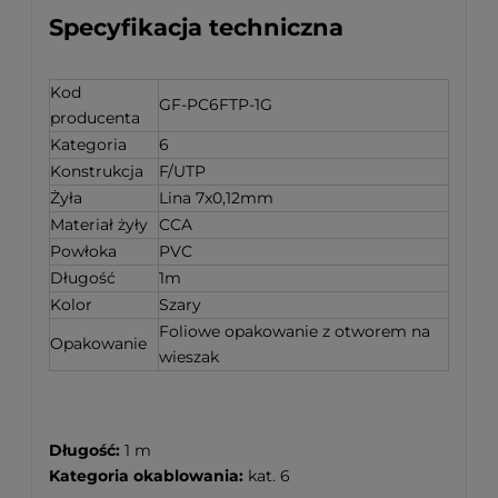
Specyfikacja techniczna
Kod
GF-PC6FTP-1G
producenta
Kategoria
6
Konstrukcja
F/UTP
Żyła
Lina 7x0,12mm
Materiał żyły
CCA
Powłoka
PVC
Długość
1m
Kolor
Szary
Foliowe opakowanie z otworem na
Opakowanie
wieszak
Długość:
1 m
Kategoria okablowania:
kat. 6