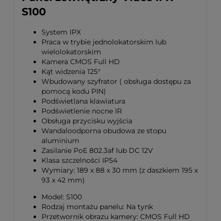
S100
System IPX
Praca w trybie jednolokatorskim lub
wielolokatorskim
Kamera CMOS Full HD
Kąt widzenia 125°
Wbudowany szyfrator ( obsługa dostępu za
pomocą kodu PIN)
Podświetlana klawiatura
Podświetlenie nocne IR
Obsługa przycisku wyjścia
Wandaloodporna obudowa ze stopu
aluminium
Zasilanie PoE 802.3af lub DC 12V
Klasa szczelności IP54
Wymiary: 189 x 88 x 30 mm (z daszkiem 195 x
93 x 42 mm)
Model: S100
Rodzaj montażu panelu: Na tynk
Przetwornik obrazu kamery: CMOS Full HD