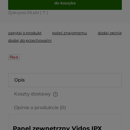
do koszyka
Zyskujesz
69
pkt [
?
]
zapytaj o produkt
poleć znajomemu
dodaj opinię
dodaj do przechowalni
Opis
Koszty dostawy
Cena nie zawiera ewentualnych kosztów płatności
Opinie o produkcie (0)
Panel zewnętrzny Vidos IPX