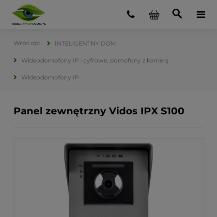
INTELIGENTNY DOM
Wideodomofony IP i cyfrowe, domofony z kamerą
Wideodomofony IP
Panel zewnętrzny Vidos IPX S100