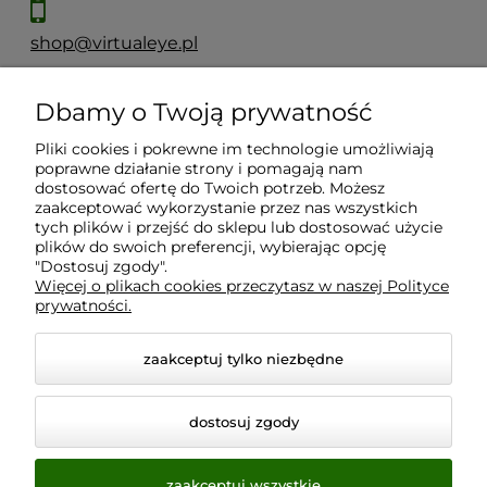
shop@virtualeye.pl
Dbamy o Twoją prywatność
Moje konto
Pliki cookies i pokrewne im technologie umożliwiają
poprawne działanie strony i pomagają nam
Płatności i dostawa
dostosować ofertę do Twoich potrzeb. Możesz
zaakceptować wykorzystanie przez nas wszystkich
tych plików i przejść do sklepu lub dostosować użycie
plików do swoich preferencji, wybierając opcję
Informacje
"Dostosuj zgody".
Więcej o plikach cookies przeczytasz w naszej Polityce
prywatności.
O nas
zaakceptuj tylko niezbędne
dostosuj zgody
zaakceptuj wszystkie