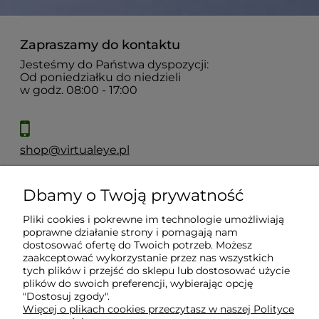
Zapraszamy do kontaktu
Jesteśmy do Państwa dyspozycji:
Od poniedziałku do niedzieli
w godz. 08:00 - 17:00
shop@virtualeye.pl
Dbamy o Twoją prywatność
Moje konto
Pliki cookies i pokrewne im technologie umożliwiają
poprawne działanie strony i pomagają nam
Płatności i dostawa
dostosować ofertę do Twoich potrzeb. Możesz
zaakceptować wykorzystanie przez nas wszystkich
tych plików i przejść do sklepu lub dostosować użycie
plików do swoich preferencji, wybierając opcję
Informacje
"Dostosuj zgody".
Więcej o plikach cookies przeczytasz w naszej Polityce