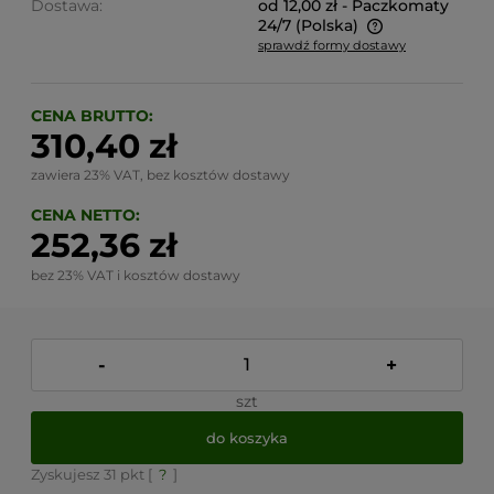
Dostawa:
od 12,00 zł
- Paczkomaty
24/7
(Polska)
sprawdź formy dostawy
Cena nie zawiera ewentualnych kosztów płatności
CENA BRUTTO:
310,40 zł
zawiera 23% VAT, bez kosztów dostawy
CENA NETTO:
252,36 zł
bez 23% VAT i kosztów dostawy
-
+
szt
do koszyka
Zyskujesz
31
pkt [
?
]