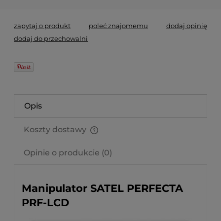
zapytaj o produkt
poleć znajomemu
dodaj opinię
dodaj do przechowalni
Opis
Koszty dostawy
Cena nie zawiera ewentualnych kosztów płatności
Opinie o produkcie (0)
Manipulator SATEL PERFECTA
PRF-LCD