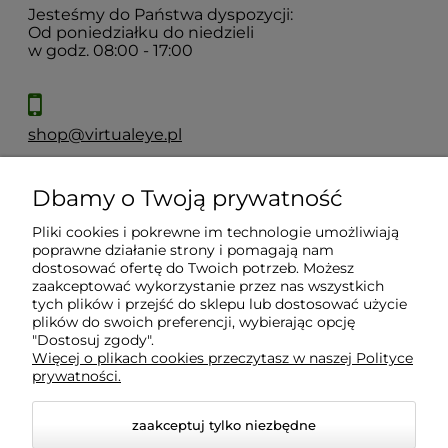
Jesteśmy do Państwa dyspozycji:
Od poniedziałku do niedzieli
w godz. 08:00 - 17:00
shop@virtualeye.pl
Dbamy o Twoją prywatność
Moje konto
Pliki cookies i pokrewne im technologie umożliwiają
poprawne działanie strony i pomagają nam
Płatności i dostawa
dostosować ofertę do Twoich potrzeb. Możesz
zaakceptować wykorzystanie przez nas wszystkich
tych plików i przejść do sklepu lub dostosować użycie
Informacje
plików do swoich preferencji, wybierając opcję
"Dostosuj zgody".
Więcej o plikach cookies przeczytasz w naszej Polityce
prywatności.
O nas
zaakceptuj tylko niezbędne