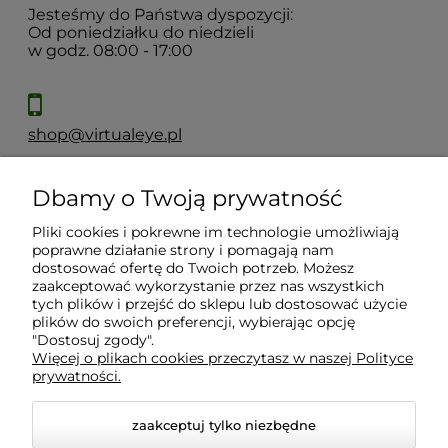
Jesteśmy do Państwa dyspozycji:
Od poniedziałku do niedzieli
w godz. 08:00 - 17:00
shop@virtualeye.pl
Dbamy o Twoją prywatność
Moje konto
Pliki cookies i pokrewne im technologie umożliwiają
poprawne działanie strony i pomagają nam
Płatności i dostawa
dostosować ofertę do Twoich potrzeb. Możesz
zaakceptować wykorzystanie przez nas wszystkich
tych plików i przejść do sklepu lub dostosować użycie
Informacje
plików do swoich preferencji, wybierając opcję
"Dostosuj zgody".
Więcej o plikach cookies przeczytasz w naszej Polityce
prywatności.
O nas
zaakceptuj tylko niezbędne