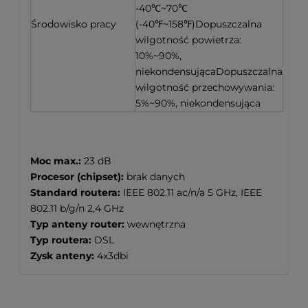
-40℃~70℃
Środowisko pracy
(-40℉~158℉)Dopuszczalna
wilgotność powietrza:
10%~90%,
niekondensującaDopuszczalna
wilgotność przechowywania:
5%~90%, niekondensująca
Moc max.:
23 dB
Procesor (chipset):
brak danych
Standard routera:
IEEE 802.11 ac/n/a 5 GHz, IEEE
802.11 b/g/n 2,4 GHz
Typ anteny router:
wewnętrzna
Typ routera:
DSL
Zysk anteny:
4x3dbi