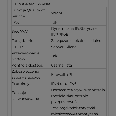
OPROGRAMOWANIA
Funkcja Quality of
WMM
Service
IPv6
Tak
Dynamiczne IP/Statyczne
Sieć WAN
IP/PPPoE
Zarządzanie
Zarządzanie lokalne i zdalne
DHCP
Serwer, Klient
Przekierowanie
Tak
portów
Kontrola dostępu
Czarna lista
Zabezpieczenia
Firewall SPI
zapory sieciowej
Protokoły
IPv4 oraz IPv6
Homecare:AntywirusKontrola
Funkcje
rodzicielskaKontrola
zaawansowane
przepustowości
Test prędkościStatystyki
miesięczneAutomatyczna