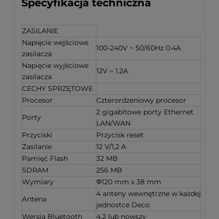
Specyfikacja techniczna
ZASILANIE
Napięcie wejściowe
100-240V ~ 50/60Hz 0.4A
zasilacza
Napięcie wyjściowe
12V ⎓ 1.2A
zasilacza
CECHY SPRZĘTOWE
Procesor
Czterordzeniowy procesor
2 gigabitowe porty Ethernet
Porty
LAN/WAN
Przyciski
Przycisk reset
Zasilanie
12 V/1,2 A
Pamięć Flash
32 MB
SDRAM
256 MB
Wymiary
Φ120 mm x 38 mm
4 anteny wewnętrzne w każdej
Antena
jednostce Deco
Wersja Bluetooth
4.2 lub nowszy