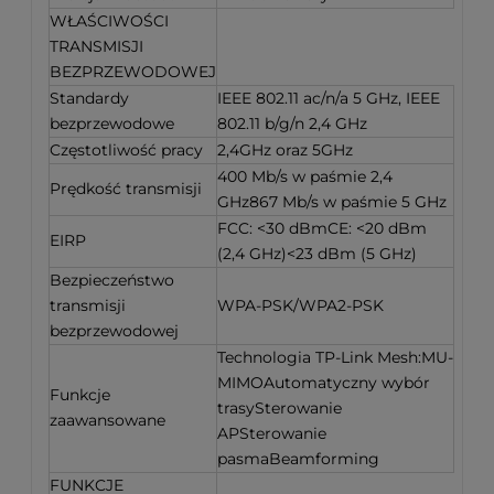
WŁAŚCIWOŚCI
TRANSMISJI
BEZPRZEWODOWEJ
Standardy
IEEE 802.11 ac/n/a 5 GHz, IEEE
bezprzewodowe
802.11 b/g/n 2,4 GHz
Częstotliwość pracy
2,4GHz oraz 5GHz
400 Mb/s w paśmie 2,4
Prędkość transmisji
GHz867 Mb/s w paśmie 5 GHz
FCC: <30 dBmCE: <20 dBm
EIRP
(2,4 GHz)<23 dBm (5 GHz)
Bezpieczeństwo
transmisji
WPA-PSK/WPA2-PSK
bezprzewodowej
Technologia TP-Link Mesh:MU-
MIMOAutomatyczny wybór
Funkcje
trasySterowanie
zaawansowane
APSterowanie
pasmaBeamforming
FUNKCJE