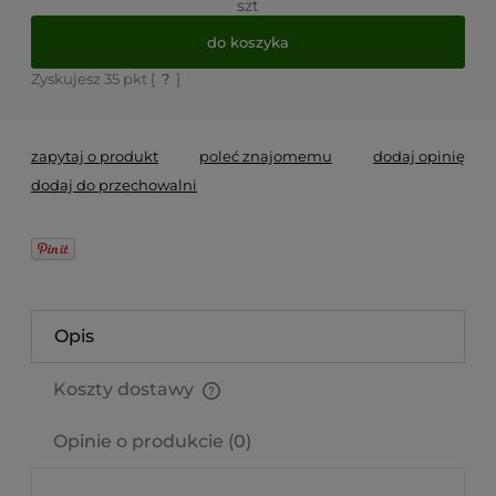
szt
do koszyka
Zyskujesz
35
pkt [
?
]
zapytaj o produkt
poleć znajomemu
dodaj opinię
dodaj do przechowalni
Opis
Koszty dostawy
Cena nie zawiera ewentualnych kosztów płatności
Opinie o produkcie (0)