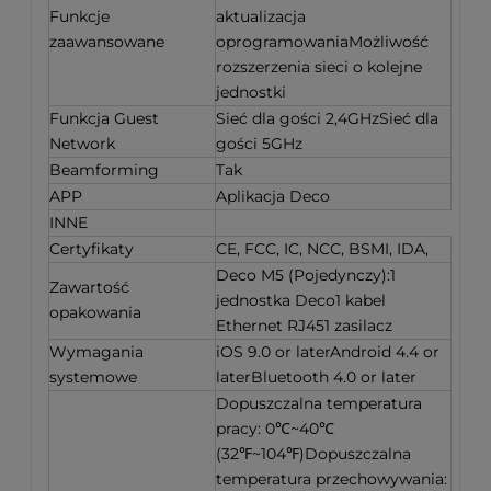
Funkcje
aktualizacja
zaawansowane
oprogramowaniaMożliwość
rozszerzenia sieci o kolejne
jednostki
Funkcja Guest
Sieć dla gości 2,4GHzSieć dla
Network
gości 5GHz
Beamforming
Tak
APP
Aplikacja Deco
INNE
Certyfikaty
CE, FCC, IC, NCC, BSMI, IDA,
Deco M5 (Pojedynczy):1
Zawartość
jednostka Deco1 kabel
opakowania
Ethernet RJ451 zasilacz
Wymagania
iOS 9.0 or laterAndroid 4.4 or
systemowe
laterBluetooth 4.0 or later
Dopuszczalna temperatura
pracy: 0℃~40℃
(32℉~104℉)Dopuszczalna
temperatura przechowywania: