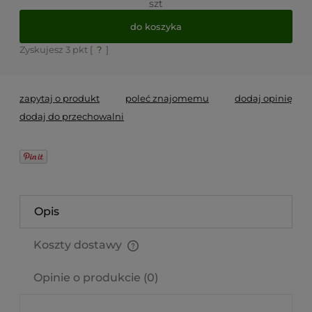
szt
do koszyka
Zyskujesz
3
pkt [
?
]
zapytaj o produkt
poleć znajomemu
dodaj opinię
dodaj do przechowalni
Opis
Koszty dostawy
Cena nie zawiera ewentualnych kosztów płatności
Opinie o produkcie (0)