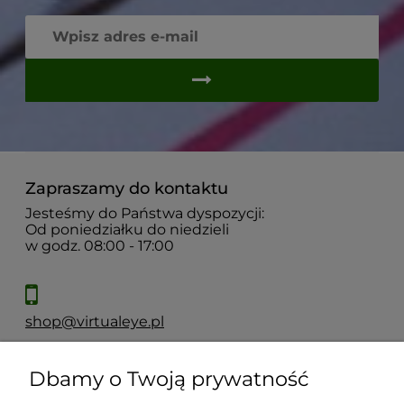
Zapraszamy do kontaktu
Jesteśmy do Państwa dyspozycji:
Od poniedziałku do niedzieli
w godz. 08:00 - 17:00
shop@virtualeye.pl
Dbamy o Twoją prywatność
Moje konto