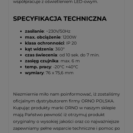
współpracuje z oświetleniem LED-owym.
SPECYFIKACJA TECHNICZNA
zasilanie
: ~230V/50Hz
max. obciążenie
: 1200W
klasa ochronności
: IP 20
kąt widzenia
: 360°
czas świecenia
: od 10 sek. do 7 min.
zasięg czujnika
: max. 6 m
temp. pracy
: -20°C +40°C
wymiary
: 76 x 75,6 mm
Niezmiernie miło nam poinformować, iż zostaliśmy
oficjalnym dystrybutorem firmy ORNO POLSKA.
Kupując produkty marki ORNO w naszym sklepie
mają Państwo pewność iż otrzymuj produkt
oryginalny o wysokiej jakości oraz co najważniejsze
zapewniamy pełne wsparcie techniczne i pomoc po