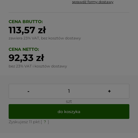
sprawdź formy dostawy
Cena nie zawiera ewentualnych kosztów płatności
CENA BRUTTO:
113,57 zł
zawiera 23% VAT, bez kosztów dostawy
CENA NETTO:
92,33 zł
bez 23% VAT i kosztów dostawy
-
+
szt
do koszyka
Zyskujesz
11
pkt [
?
]