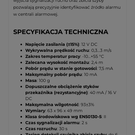
wyjścia sygnalizacji ruchu oraz zbicia szyby
pozwalają precyzyjnie identyfikować źródło alarmu
w centrali alarmowej.
SPECYFIKACJA TECHNICZNA
Napięcie zasilania (±15%)
: 12 V DC
Wykrywalna prędkość ruchu
: 0,3...3 m/s
Zakres temperatur pracy
: -10...+55 °C
Zalecana wysokość montażu
: 2,4 m
Pobór prądu w stanie gotowości
: 7,5 mA
Maksymalny pobór prądu
: 10 mA
Masa
: 100 g
Dopuszczalne obciążenie styków
przekaźnika (rezystancyjne)
: 40 mA / 16 V
DC
Maksymalna wilgotność
: 93±3%
Wymiary
: 63 x 96 x 49 mm
Klasa środowiskowa wg EN50130-5
: II
Czas sygnalizacji alarmu
: 2 s
Czas rozruchu
: 30 s
Zasięg detekcji czujnika zbicia szyby
: do 6