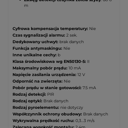
m
Cyfrowa kompensacja temperatury:
Nie
Czas sygnalizacji alarmu:
2 sek.
Dedykowany uchwyt:
brak danych
Funkcja antymaskingu:
Nie
Inne unikalne cechy:
b
Klasa środowiskowa wg EN50130-5:
II
Maksymalny pobór prądu:
10 mA
Napięcie zasilania urządzenia:
12 V
Odpornść na zwierzęta:
Nie
Pobór prądu w stanie gotowości:
7.5 mA
Rodzaj detekcji:
PIR
Rodzaj optyki:
Brak danych
Rodzaj pyroelementu:
nie dotyczy
Współczynnik ochrony obudowy:
Brak danych
Wykrywalna prędkość ruchu:
0,3...3 m/s
Zalecana wysokość montażu:
2,4m