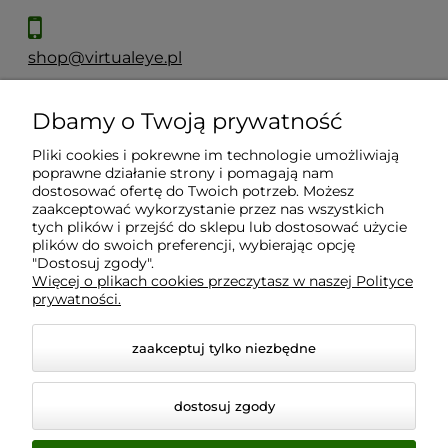
shop@virtualeye.pl
Dbamy o Twoją prywatność
Moje konto
Pliki cookies i pokrewne im technologie umożliwiają
poprawne działanie strony i pomagają nam
Płatności i dostawa
dostosować ofertę do Twoich potrzeb. Możesz
zaakceptować wykorzystanie przez nas wszystkich
tych plików i przejść do sklepu lub dostosować użycie
Informacje
plików do swoich preferencji, wybierając opcję
"Dostosuj zgody".
Więcej o plikach cookies przeczytasz w naszej Polityce
prywatności.
O nas
zaakceptuj tylko niezbędne
dostosuj zgody