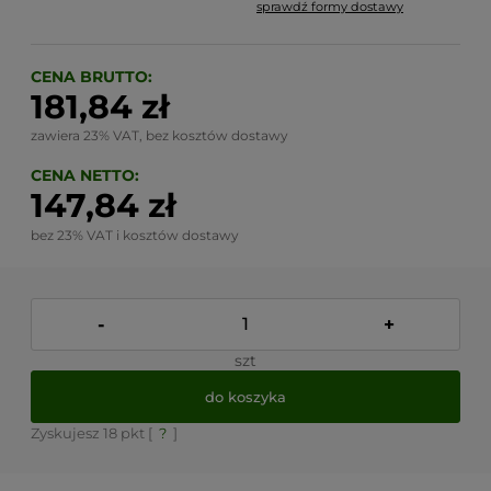
sprawdź formy dostawy
Cena nie zawiera ewentualnych kosztów płatności
CENA BRUTTO:
181,84 zł
zawiera 23% VAT, bez kosztów dostawy
CENA NETTO:
147,84 zł
bez 23% VAT i kosztów dostawy
-
+
szt
do koszyka
Zyskujesz
18
pkt [
?
]