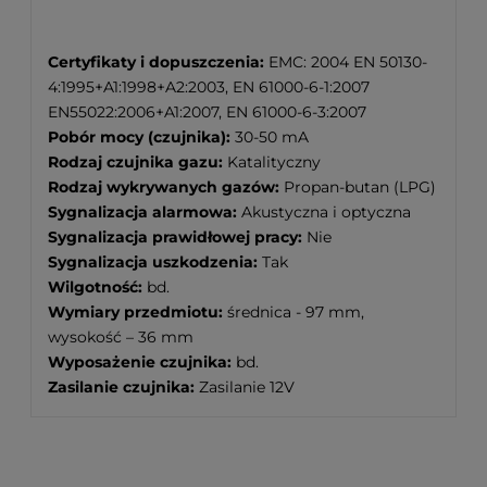
Certyfikaty i dopuszczenia:
EMC: 2004 EN 50130-
4:1995+A1:1998+A2:2003, EN 61000-6-1:2007
EN55022:2006+A1:2007, EN 61000-6-3:2007
Pobór mocy (czujnika):
30-50 mA
Rodzaj czujnika gazu:
Katalityczny
Rodzaj wykrywanych gazów:
Propan-butan (LPG)
Sygnalizacja alarmowa:
Akustyczna i optyczna
Sygnalizacja prawidłowej pracy:
Nie
Sygnalizacja uszkodzenia:
Tak
Wilgotność:
bd.
Wymiary przedmiotu:
średnica - 97 mm,
wysokość – 36 mm
Wyposażenie czujnika:
bd.
Zasilanie czujnika:
Zasilanie 12V