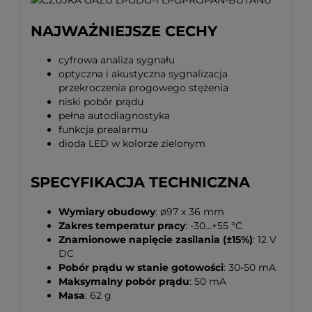
NAJWAŻNIEJSZE CECHY
cyfrowa analiza sygnału
optyczna i akustyczna sygnalizacja
przekroczenia progowego stężenia
niski pobór prądu
pełna autodiagnostyka
funkcja prealarmu
dioda LED w kolorze zielonym
SPECYFIKACJA TECHNICZNA
Wymiary obudowy
: ø97 x 36 mm
Zakres temperatur pracy
: -30…+55 °C
Znamionowe napięcie zasilania (±15%)
: 12 V
DC
Pobór prądu w stanie gotowości
: 30-50 mA
Maksymalny pobór prądu
: 50 mA
Masa
: 62 g