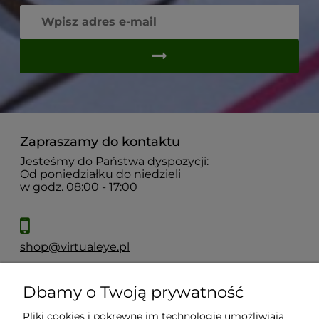
Zapraszamy do kontaktu
Jesteśmy do Państwa dyspozycji:
Od poniedziałku do niedzieli
w godz. 08:00 - 17:00
shop@virtualeye.pl
Dbamy o Twoją prywatność
Moje konto
Pliki cookies i pokrewne im technologie umożliwiają