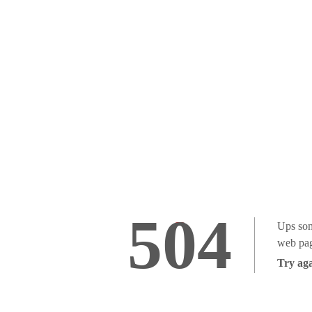
504
Ups som
web pag
Try aga