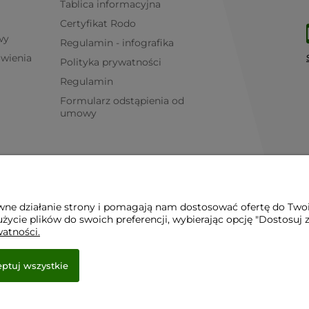
Tablica informacyjna
Certyfikat Rodo
wy
Regulamin - infografika
ówienia
Polityka prywatności
Regulamin
Formularz odstąpienia od
umowy
awne działanie strony i pomagają nam dostosować ofertę do Two
życie plików do swoich preferencji, wybierając opcję "Dostosuj 
watności.
ptuj wszystkie
e.