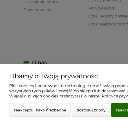
Ustawienia konta
Raty/Leasing
Przechowalnia
Czas i koszty dosta
Czas realizacji zam
O nas
Dbamy o Twoją prywatność
KONTAKT
O firmie
Pliki cookies i pokrewne im technologie umożliwiają popr
wszystkich tych plików i przejść do sklepu lub dostosować u
Nagrody i wyróżnienia
Więcej o plikach cookies przeczytasz w naszej Polityce pry
zaakceptuj tylko niezbędne
dostosuj zgody
zaakce
© 2026 www.virtualeye.pl. Wszelkie prawa zastrzeżon