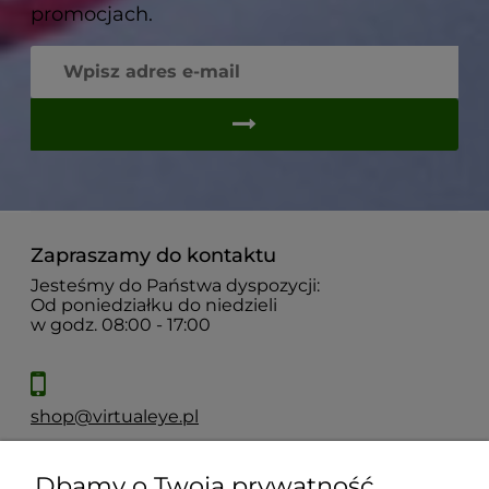
promocjach.
Zapraszamy do kontaktu
Jesteśmy do Państwa dyspozycji:
Od poniedziałku do niedzieli
w godz. 08:00 - 17:00
shop@virtualeye.pl
Dbamy o Twoją prywatność