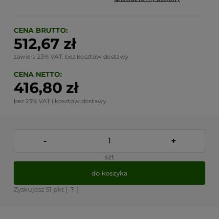
Cena nie zawiera ewentualnych kosztów płatności
CENA BRUTTO:
512,67 zł
zawiera 23% VAT, bez kosztów dostawy
CENA NETTO:
416,80 zł
bez 23% VAT i kosztów dostawy
-
+
szt
do koszyka
Zyskujesz
51
pkt [
?
]