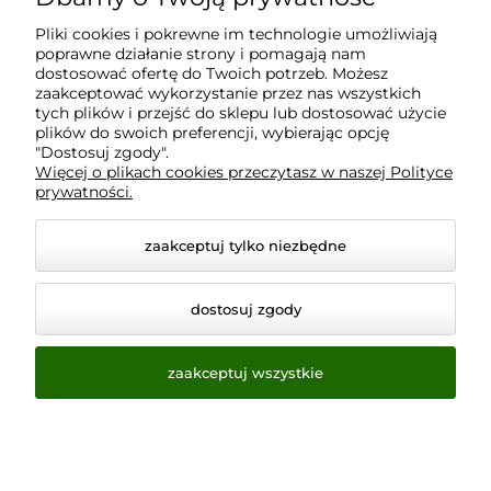
Moje konto
Pliki cookies i pokrewne im technologie umożliwiają
poprawne działanie strony i pomagają nam
Płatności i dostawa
dostosować ofertę do Twoich potrzeb. Możesz
zaakceptować wykorzystanie przez nas wszystkich
tych plików i przejść do sklepu lub dostosować użycie
plików do swoich preferencji, wybierając opcję
Informacje
"Dostosuj zgody".
Więcej o plikach cookies przeczytasz w naszej Polityce
prywatności.
O nas
zaakceptuj tylko niezbędne
dostosuj zgody
zaakceptuj wszystkie
© 2026 www.virtualeye.pl. Wszelkie prawa zastrzeżone.
Styl graficzny ShopGadget.pl
Sklep internetowy Shoper.pl