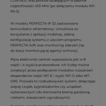
CONTROL oraz pilotów działających w paśmie
częstotliwości 433 MHz (po dołączeniu modułu INT-
RX-S)
W modelu PERFECTA-IP 32 zastosowano
komunikator ethernetowy. Umożliwia on
korzystanie z aplikacji mobilnej, zdalną
konfigurację systemu z użyciem programu
PERFECTA Soft oraz monitoring zdarzeń (np.
do stacji monitorującej agencji ochrony).
Płyta elektroniki centrali wyposażona jest w 8
wejść i 4 wyjścia przewodowe. Ich liczbę można
zwiększyć przez podłączenie modułów rozszerzeń:
ekspanderów wejść INT-E i wyjść INT-O albo INT-
ORS. Pozwala to rozbudowywać system, dołączając
więcej czujek, sygnalizatorów czy urządzeń
wykonawczych (do sterowania bramą garażową,
roletami, zraszaczami ogrodowymi).