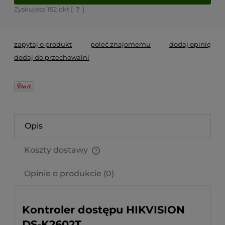
Zyskujesz
152
pkt [
?
]
zapytaj o produkt
poleć znajomemu
dodaj opinię
dodaj do przechowalni
Opis
Koszty dostawy
Cena nie zawiera ewentualnych kosztów płatności
Opinie o produkcie (0)
Kontroler dostępu HIKVISION
DS-K2602T