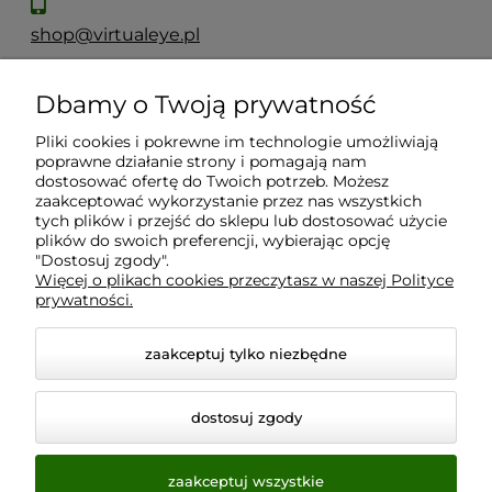
shop@virtualeye.pl
Dbamy o Twoją prywatność
Moje konto
Pliki cookies i pokrewne im technologie umożliwiają
poprawne działanie strony i pomagają nam
Płatności i dostawa
dostosować ofertę do Twoich potrzeb. Możesz
zaakceptować wykorzystanie przez nas wszystkich
tych plików i przejść do sklepu lub dostosować użycie
Informacje
plików do swoich preferencji, wybierając opcję
"Dostosuj zgody".
Więcej o plikach cookies przeczytasz w naszej Polityce
prywatności.
O nas
zaakceptuj tylko niezbędne
dostosuj zgody
zaakceptuj wszystkie