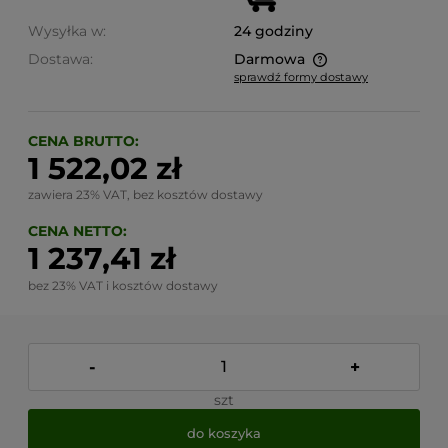
Wysyłka w:
24 godziny
Dostawa:
Darmowa
sprawdź formy dostawy
Cena nie zawiera ewentualnych kosztów płatności
CENA BRUTTO:
1 522,02 zł
zawiera 23% VAT, bez kosztów dostawy
CENA NETTO:
1 237,41 zł
bez 23% VAT i kosztów dostawy
-
+
szt
do koszyka